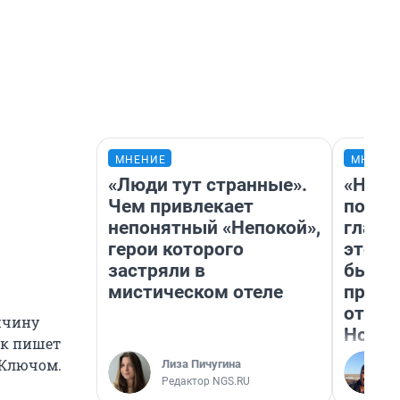
МНЕНИЕ
МНЕНИ
«Люди тут странные».
«Нико
Чем привлекает
побед
непонятный «Непокой»,
главн
герои которого
этого
застряли в
бьет 
мистическом отеле
прока
отзыв
жчину
Нолан
ак пишет
м Ключом.
Лиза Пичугина
Редактор NGS.RU