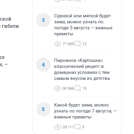
Суровой или мягкой будет
рской
3
зима, можно узнать по
 гибели
погоде 5 августа — важные
приметы
77 689
12
се
Пирожное «Картошка»:
4
и, —
классический рецепт в
.
домашних условиях с тем
самым вкусом из детства
30 586
15
Какой будет зима, можно
5
узнать по погоде 7 августа, —
важные приметы
28 111
9