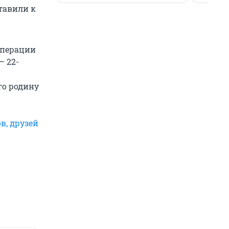
тавили к
операции
— 22-
го родину
в, друзей