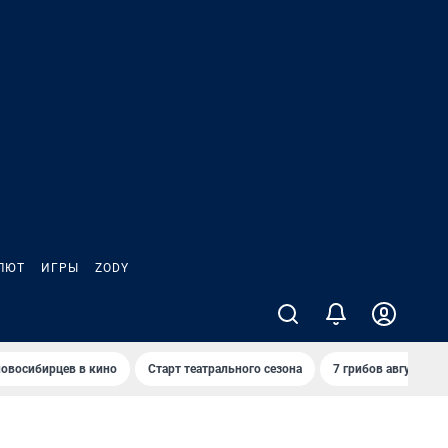
ЛЮТ
ИГРЫ
ZODY
овосибирцев в кино
Старт театрального сезона
7 грибов августа