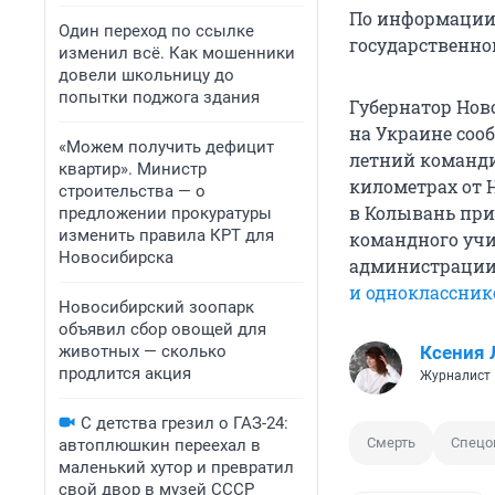
По информации 
Один переход по ссылке
государственной
изменил всё. Как мошенники
довели школьницу до
попытки поджога здания
Губернатор Нов
на Украине соо
«Можем получить дефицит
летний команди
квартир». Министр
километрах от 
строительства — о
в Колывань при
предложении прокуратуры
изменить правила КРТ для
командного уч
Новосибирска
администрации 
и одноклассник
Новосибирский зоопарк
объявил сбор овощей для
животных — сколько
Ксения
продлится акция
Журналист
С детства грезил о ГАЗ-24:
Смерть
Спецо
автоплюшкин переехал в
маленький хутор и превратил
свой двор в музей СССР