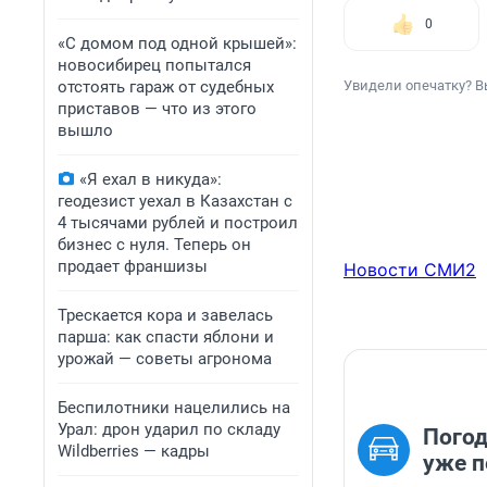
0
«С домом под одной крышей»:
новосибирец попытался
отстоять гараж от судебных
Увидели опечатку? В
приставов — что из этого
вышло
«Я ехал в никуда»:
геодезист уехал в Казахстан с
4 тысячами рублей и построил
бизнес с нуля. Теперь он
продает франшизы
Новости СМИ2
Трескается кора и завелась
парша: как спасти яблони и
урожай — советы агронома
Беспилотники нацелились на
Урал: дрон ударил по складу
Погодк
Wildberries — кадры
уже п