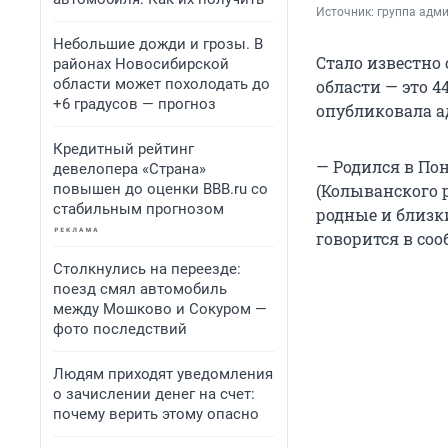
Источник: 
группа адм
Небольшие дожди и грозы. В
Стало известно
районах Новосибирской
области может похолодать до
области — это 
+6 градусов — прогноз
опубликовала а
Кредитный рейтинг
— Родился в Пон
девелопера «Страна»
повышен до оценки BBB.ru со
(Колыванского 
стабильным прогнозом
родные и близк
говорится в со
Столкнулись на переезде:
поезд смял автомобиль
между Мошково и Сокуром —
фото последствий
Людям приходят уведомления
о зачислении денег на счет:
почему верить этому опасно