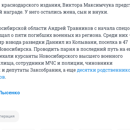
краснодарского издания, Виктора Максимчука предс
 награде. У него остались жена, сын и внуки.
осибирской области Андрей Травников с начала спец
бщал о пяти погибших военных из региона. Среди них 
р взвода разведки Даниил из Колывани, поселка в 47
Новосибирска. Проводить парня в последний путь на е
ехали курсанты Новосибирского высшего военного
илища, сотрудники МЧС и полиции, чиновники
и депутаты Заксобрания, а еще
десятки родственнико
ов
.
 Лысенко
перация