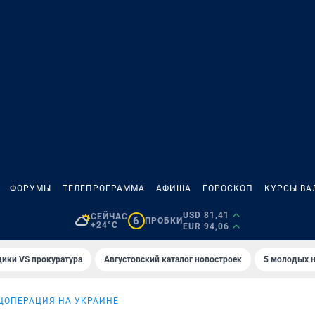
ФОРУМЫ
ТЕЛЕПРОГРАММА
АФИША
ГОРОСКОП
КУРСЫ ВА
USD 81,41
СЕЙЧАС
6
ПРОБКИ
+24°C
EUR 94,06
ики VS прокуратура
Августовский каталог новостроек
5 молодых н
ЦОПЕРАЦИЯ НА УКРАИНЕ