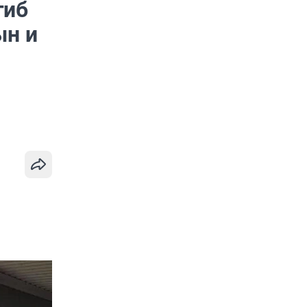
гиб
ын и