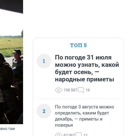
ТОП 5
По погоде 31 июля
1
можно узнать, какой
будет осень, —
народные приметы
158 587
16
По погоде 3 августа можно
2
определить, каким будет
декабрь, — приметы и
поверья
авно там
87 067
11