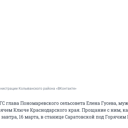
инистрации Колыванского района «ВКонтакте»
ГС глава Пономаревского сельсовета Елена Гусева, му
рячем Ключе Краснодарского края. Прощание с ним, к
я завтра, 16 марта, в станице Саратовской под Горячи