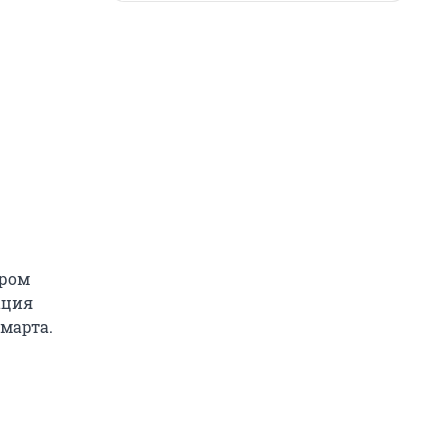
иром
ация
 марта.