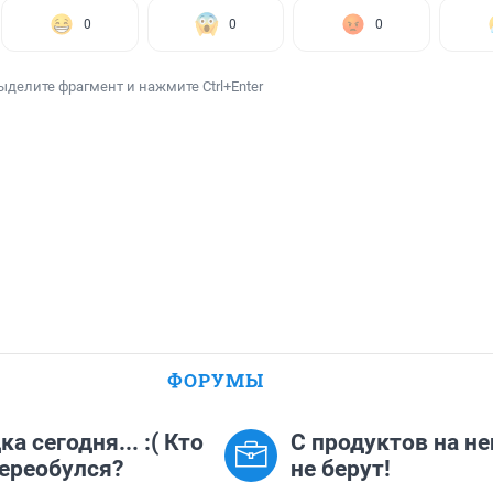
0
0
0
ыделите фрагмент и нажмите Ctrl+Enter
ФОРУМЫ
а сегодня... :( Кто
С продуктов на не
ереобулся?
не берут!