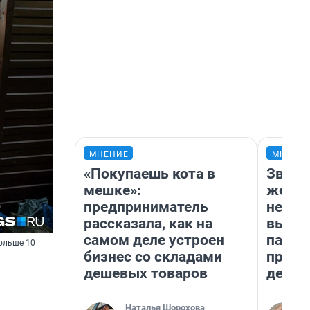
МНЕНИЕ
МНЕНИ
«Покупаешь кота в
Звезд
мешке»:
желан
предприниматель
небес
рассказала, как на
выстр
самом деле устроен
парад
ольше 10
бизнес со складами
прави
дешевых товаров
день
Наталья Шорохова