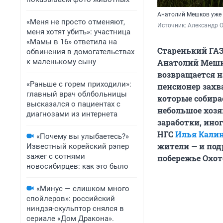
Анатолий Мешков уже 
«Меня не просто отменяют,
Источник: 
Александр 
меня хотят убить»: участница
«Мамы в 16» ответила на
Старенький ГА
обвинения в домогательствах
к маленькому сыну
Анатолий Мешко
возвращается н
«Раньше с горем приходили»:
пенсионер захв
главный врач облбольницы
которые собира
высказался о пациентах с
небольшое хозя
диагнозами из интернета
заработки, ино
НГС
Илья Кали
«Почему вы улыбаетесь?»
жители — и под
Известный корейский рэпер
зажег с сотнями
побережье Охот
новосибирцев: как это было
«Минус — слишком много
спойлеров»: российский
ниндзя-скульптор снялся в
сериале «Дом Дракона».