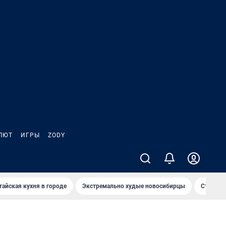
ЛЮТ
ИГРЫ
ZODY
тайская кухня в городе
Экстремально худые новосибирцы
Старт те