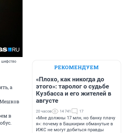
и шефство
РЕКОМЕНДУЕМ
«Плохо, как никогда до
этого»: таролог о судьбе
ть, а
Кузбасса и его жителей в
августе
й Мешков
в
20 часов
14 741
17
рем в
«Мне должны 17 млн, но банку плачу
обус.
я»: почему в Башкирии обманутые в
ИЖС не могут добиться правды