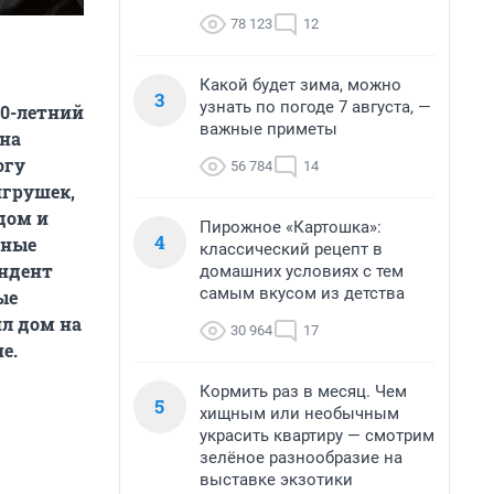
78 123
12
Какой будет зима, можно
3
узнать по погоде 7 августа, —
70-летний
важные приметы
ина
огу
56 784
14
игрушек,
дом и
Пирожное «Картошка»:
4
нные
классический рецепт в
ондент
домашних условиях с тем
самым вкусом из детства
ые
ил дом на
30 964
17
е.
Кормить раз в месяц. Чем
5
хищным или необычным
украсить квартиру — смотрим
зелёное разнообразие на
выставке экзотики