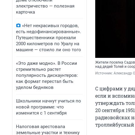
доме отключили
электричество — полезная
карточка
«Нет некрасивых городов,
есть недофинансированные».
Путешественники проехали
2000 километров по Уралу на
машине — стоило ли оно того
Жители поселка Садов
«Это даже модно». В России
над дядей Толей и со
стремительно растет
Источник: 
Александр 
популярность дискаунтеров:
как формат перестал быть
уделом бедняков
С цифрами у дяд
если и вспомин
Школьники начнут учиться по
утверждать тол
новой программе: что
20 сентября 195
изменится с 1 сентября
радиовойсках н
троллейбусный 
Налоговая арестовала
земельные участки и технику