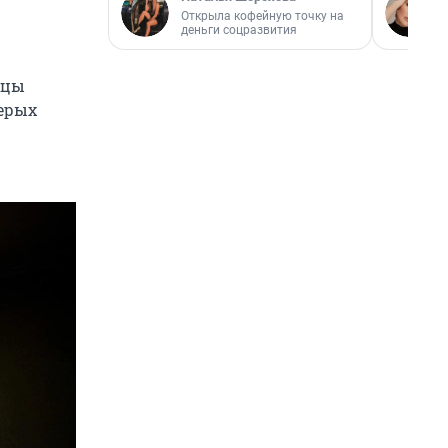
Открыла кофейную точку на
деньги соцразвития
рцы
мерых