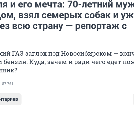
я и его мечта: 70-летний му
ом, взял семерых собак и уж
ез всю страну — репортаж с
кий ГАЗ заглох под Новосибирском — кон
 и бензин. Куда, зачем и ради чего едет п
нник?
57 761
нтариев