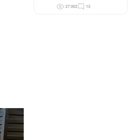
27 002
13