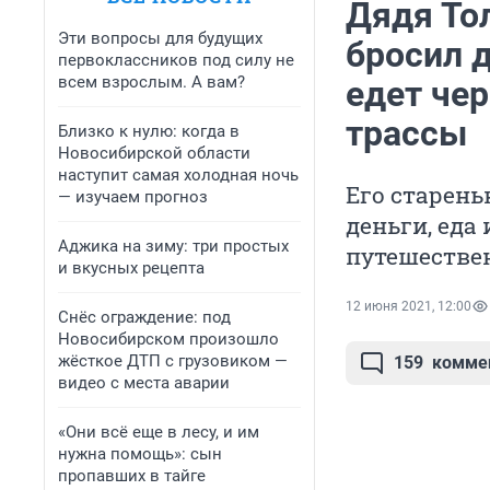
Дядя Тол
Эти вопросы для будущих
бросил д
первоклассников под силу не
всем взрослым. А вам?
едет чер
трассы
Близко к нулю: когда в
Новосибирской области
наступит самая холодная ночь
Его старень
— изучаем прогноз
деньги, еда
Аджика на зиму: три простых
путешестве
и вкусных рецепта
12 июня 2021, 12:00
Снёс ограждение: под
Новосибирском произошло
жёсткое ДТП с грузовиком —
159
комме
видео с места аварии
«Они всё еще в лесу, и им
нужна помощь»: сын
пропавших в тайге