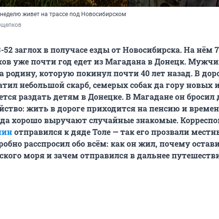
неделю живет на трассе под Новосибирском
Ощепков
З-52
заглох в получасе езды от Новосибирска. На нём
в уже почти год едет из Магадана в Донецк. Мужч
а родину, которую покинул почти 40 лет назад. В дор
атил небольшой скарб, семерых собак да гору новых 
ется раздать детям в Донецке. В Магадане он бросил 
йство: жить в дороге приходится на пенсию и време
гда хорошо выручают случайные знакомые. Корресп
нин
отправился к дяде Толе — так его прозвали местн
робно расспросил обо всём: как он жил, почему остав
ского моря и зачем отправился в дальнее путешестви