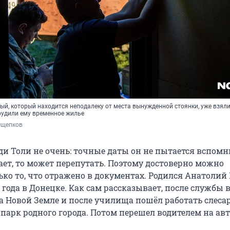
ый, который находится неподалеку от места вынужденной стоянки, уже взял
орудили ему временное жилье
Ощепков
и Толи не очень: точные даты он не пытается вспомни
ает, то может перепутать. Поэтому достоверно можно
ько то, что отражено в документах. Родился Анатоли
1 года в Донецке. Как сам рассказывает, после службы 
а Новой Земле и после училища пошёл работать слеса
парк родного города. Потом перешел водителем на авт