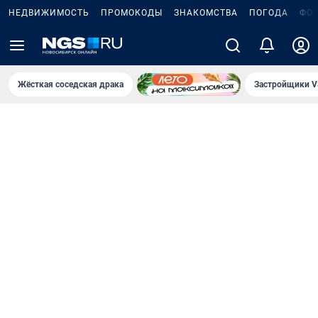
НЕДВИЖИМОСТЬ
ПРОМОКОДЫ
ЗНАКОМСТВА
ПОГОДА
ФО
Жёсткая соседская драка
Застройщики V