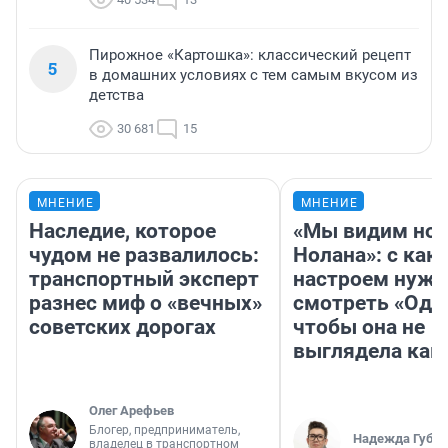
Пирожное «Картошка»: классический рецепт
5
в домашних условиях с тем самым вкусом из
детства
30 681
15
МНЕНИЕ
МНЕНИЕ
Наследие, которое
«Мы видим нов
чудом не развалилось:
Нолана»: с как
транспортный эксперт
настроем нужн
разнес миф о «вечных»
смотреть «Оди
советских дорогах
чтобы она не
выглядела как
Олег Арефьев
Блогер, предприниматель,
Надежда Губар
владелец в транспортном