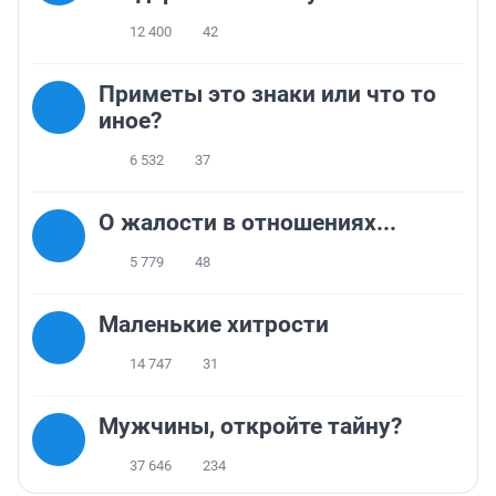
12 400
42
Приметы это знаки или что то
иное?
6 532
37
О жалости в отношениях...
5 779
48
Маленькие хитрости
14 747
31
Мужчины, откройте тайну?
37 646
234