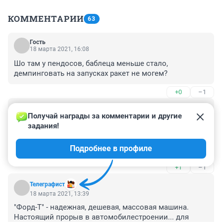
КОММЕНТАРИИ
63
Гость
18 марта 2021, 16:08
Шо там у пендосов, баблеца меньше стало, 
демпинговать на запусках ракет не могем?
+0
–1
Гость
18 марта 2021, 14:05
Получай награды за комментарии и другие 
задания!
Шик, блеск, нищета!

Одна молодая компания с батутом одного великого 
Подробнее в профиле
комбинатора и мошенника, как его любят у нас 
называть, запускает за раз спутников как вся Россия 
+1
–1
за год... и тратит на это денег меньше, чем запуск 
одного этого антиквариата... Ну ок, может не меньше, 
Телеграфист
может на 60 спутников примерно столько-же. А лет 
18 марта 2021, 13:39
через 5 они будут за неделю запускать больше, чем 
"Форд-Т" - надежная, дешевая, массовая машина. 
мы за год.
Настоящий прорыв в автомобилестроении... для 