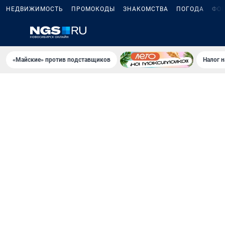
НЕДВИЖИМОСТЬ
ПРОМОКОДЫ
ЗНАКОМСТВА
ПОГОДА
ФО
«Майские» против подставщиков
Налог 