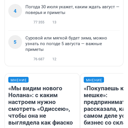
Погода 30 июля укажет, каким ждать август —
4
поверья и приметы
77 355
13
Суровой или мягкой будет зима, можно
5
узнать по погоде 5 августа — важные
приметы
76 687
12
МНЕНИЕ
МНЕНИЕ
«Мы видим нового
«Покупаешь ко
Нолана»: с каким
мешке»:
настроем нужно
предпринимат
смотреть «Одиссею»,
рассказала, как
чтобы она не
самом деле ус
выглядела как фиаско
бизнес со скл