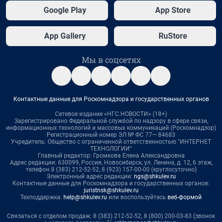
Google Play
App Store
App Gallery
RuStore
Мы в соцсетях
Контактные данные для Роскомнадзора и государственных органов
Сетевое издание «НГС.НОВОСТИ» (18+)
Зарегистрировано Федеральной службой по надзору в сфере связи,
информационных технологий и массовых коммуникаций (Роскомнадзор)
Регистрационный номер ЭЛ № ФС 77— 84683
Учредитель: Общество с ограниченной ответственностью "ИНТЕРНЕТ
ТЕХНОЛОГИИ"
Главный редактор: Громкова Елена Александровна
Адрес редакции: 630099, Россия, Новосибирск, ул. Ленина, д. 12, 6 этаж,
телефон 8 (383) 212-52-52, 8 (923) 157-00-00 (круглосуточно)
Электронный адрес редакции:
ngs@shkulev.ru
Контактные данные для Роскомнадзора и государственных органов:
juristnsk@shkulev.ru
Техподдержка:
help@shkulev.ru
или воспользуйтесь
веб-формой
Связаться с отделом продаж: 8 (383) 212-52-52, 8 (800) 200-03-83 (звонок