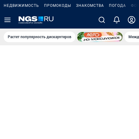
НЕДВИЖИМОСТЬ
ПРОМОКОДЫ
ЗНАКОМСТВА
ПОГОДА
ФО
Растет популярность дискаунтеров
Межд