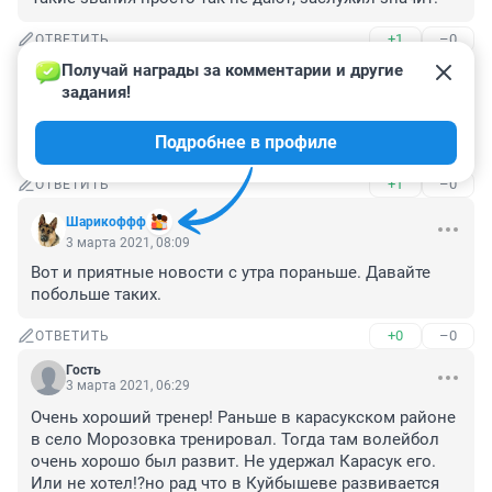
+1
–0
ОТВЕТИТЬ
Получай награды за комментарии и другие 
Гость
3 марта 2021, 08:09
задания!
Не все дослуживаются до наград местного уровня, а у 
Подробнее в профиле
него теперь на порядок выше. Поздравляю.
+1
–0
ОТВЕТИТЬ
Шарикоффф
3 марта 2021, 08:09
Вот и приятные новости с утра пораньше. Давайте 
побольше таких.
+0
–0
ОТВЕТИТЬ
Гость
3 марта 2021, 06:29
Очень хороший тренер! Раньше в карасукском районе 
в село Морозовка тренировал. Тогда там волейбол 
очень хорошо был развит. Не удержал Карасук его. 
Или не хотел!?но рад что в Куйбышеве развивается 