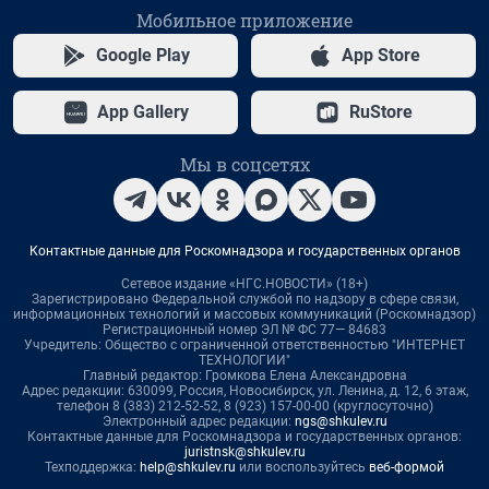
Мобильное приложение
Google Play
App Store
App Gallery
RuStore
Мы в соцсетях
Контактные данные для Роскомнадзора и государственных органов
Сетевое издание «НГС.НОВОСТИ» (18+)
Зарегистрировано Федеральной службой по надзору в сфере связи,
информационных технологий и массовых коммуникаций (Роскомнадзор)
Регистрационный номер ЭЛ № ФС 77— 84683
Учредитель: Общество с ограниченной ответственностью "ИНТЕРНЕТ
ТЕХНОЛОГИИ"
Главный редактор: Громкова Елена Александровна
Адрес редакции: 630099, Россия, Новосибирск, ул. Ленина, д. 12, 6 этаж,
телефон 8 (383) 212-52-52, 8 (923) 157-00-00 (круглосуточно)
Электронный адрес редакции:
ngs@shkulev.ru
Контактные данные для Роскомнадзора и государственных органов:
juristnsk@shkulev.ru
Техподдержка:
help@shkulev.ru
или воспользуйтесь
веб-формой