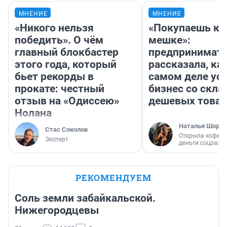
МНЕНИЕ
МНЕНИЕ
«Никого нельзя
«Покупаешь ко
победить». О чём
мешке»:
главный блокбастер
предпринимат
этого года, который
рассказала, как
бьет рекорды в
самом деле ус
прокате: честный
бизнес со скл
отзыв на «Одиссею»
дешевых това
Нолана
Наталья Шорох
Стас Соколов
Открыла кофейн
Эксперт
деньги соцразв
РЕКОМЕНДУЕМ
Соль земли забайкальской.
Нижегородцевы