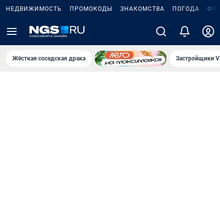
НЕДВИЖИМОСТЬ
ПРОМОКОДЫ
ЗНАКОМСТВА
ПОГОДА
ФО
Жёсткая соседская драка
Застройщики V