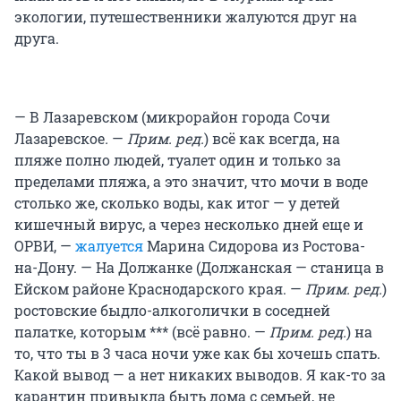
экологии, путешественники жалуются друг на
друга.
— В Лазаревском (микрорайон города Сочи
Лазаревское
.
—
Прим. ред.
) всё как всегда, на
пляже полно людей, туалет один и только за
пределами пляжа, а это значит, что мочи в воде
столько же, сколько воды, как итог — у детей
кишечный вирус, а через несколько дней еще и
ОРВИ, —
жалуется
Марина Сидорова из Ростова-
на-Дону. — На Должанке (Должанская — станица в
Ейском районе Краснодарского края. —
Прим. ред.
)
ростовские быдло-алкоголички в соседней
палатке, которым *** (всё равно. —
Прим. ред.
) на
то, что ты в 3 часа ночи уже как бы хочешь спать.
Какой вывод — а нет никаких выводов. Я как-то за
карантин привыкла быть дома с семьей, не