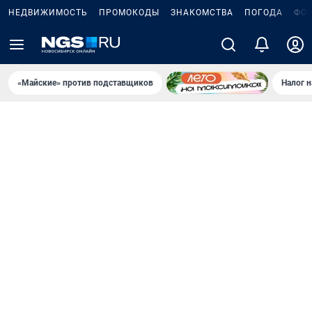
НЕДВИЖИМОСТЬ
ПРОМОКОДЫ
ЗНАКОМСТВА
ПОГОДА
ФО
«Майские» против подставщиков
Налог 