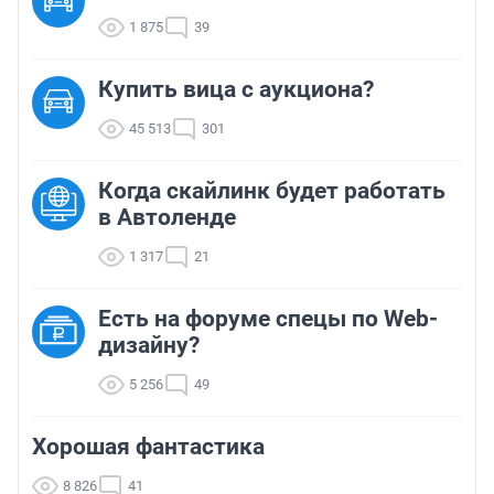
1 875
39
Купить вица с аукциона?
45 513
301
Когда скайлинк будет работать
в Автоленде
1 317
21
Есть на форуме спецы по Web-
дизайну?
5 256
49
Хорошая фантастика
8 826
41