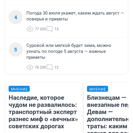
Погода 30 июля укажет, каким ждать август —
4
поверья и приметы
77 320
13
Суровой или мягкой будет зима, можно
5
узнать по погоде 5 августа — важные
приметы
76 230
12
МНЕНИЕ
МНЕНИЕ
Наследие, которое
Близнецам —
чудом не развалилось:
внезапные пер
транспортный эксперт
Девам —
разнес миф о «вечных»
дополнительн
советских дорогах
траты: каким б