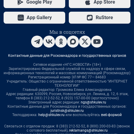
Google Play
App Store
App Gallery
RuStore
Мы в соцсетях
Контактные данные для Роскомнадзора и государственных органов
Сетевое издание «НГС.НОВОСТИ» (18+)
Зарегистрировано Федеральной службой по надзору в сфере связи,
информационных технологий и массовых коммуникаций (Роскомнадзор)
Регистрационный номер ЭЛ № ФС 77— 84683
Учредитель: Общество с ограниченной ответственностью "ИНТЕРНЕТ
ТЕХНОЛОГИИ"
Главный редактор: Громкова Елена Александровна
Адрес редакции: 630099, Россия, Новосибирск, ул. Ленина, д. 12, 6 этаж,
телефон 8 (383) 212-52-52, 8 (923) 157-00-00 (круглосуточно)
Электронный адрес редакции:
ngs@shkulev.ru
Контактные данные для Роскомнадзора и государственных органов:
juristnsk@shkulev.ru
Техподдержка:
help@shkulev.ru
или воспользуйтесь
веб-формой
Связаться с отделом продаж: 8 (383) 212-52-52, 8 (800) 200-03-83 (звонок
с сотового бесплатный),
reklamangs@shkulev.ru