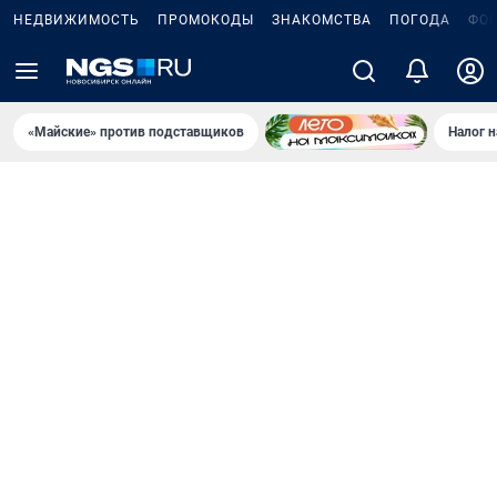
НЕДВИЖИМОСТЬ
ПРОМОКОДЫ
ЗНАКОМСТВА
ПОГОДА
ФО
«Майские» против подставщиков
Налог 