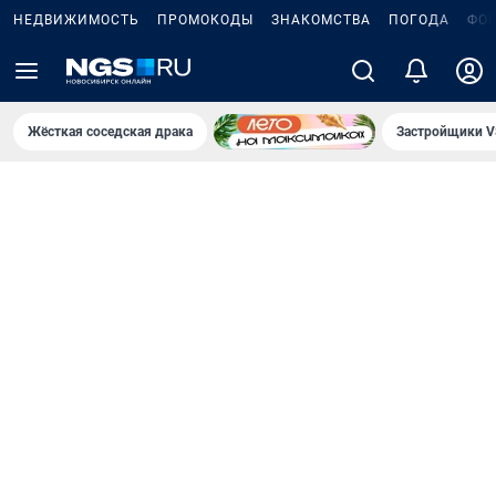
НЕДВИЖИМОСТЬ
ПРОМОКОДЫ
ЗНАКОМСТВА
ПОГОДА
ФО
Жёсткая соседская драка
Застройщики V