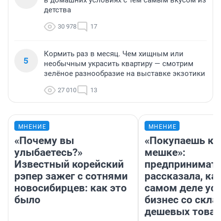
в домашних условиях с тем самым вкусом из
детства
30 978
17
Кормить раз в месяц. Чем хищным или
5
необычным украсить квартиру — смотрим
зелёное разнообразие на выставке экзотики
27 010
13
МНЕНИЕ
МНЕНИЕ
«Почему вы
«Покупаешь ко
улыбаетесь?»
мешке»:
Известный корейский
предпринимат
рэпер зажег с сотнями
рассказала, как
новосибирцев: как это
самом деле ус
было
бизнес со скл
дешевых това