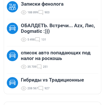
Записки фенолога
188 899
903
ОБАЛДЕТЬ. Встречи... Azx, Лис,
Dogmatic :)))
5 498
131
список авто попадающих под
налог на роскошь
35 709
251
Гибриды vs Традиционные
208 567
927