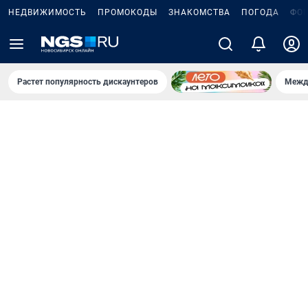
НЕДВИЖИМОСТЬ
ПРОМОКОДЫ
ЗНАКОМСТВА
ПОГОДА
ФО
Растет популярность дискаунтеров
Межд