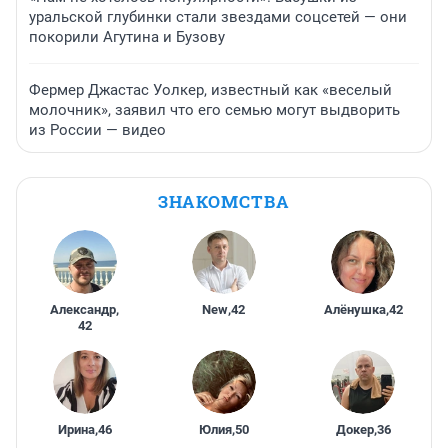
уральской глубинки стали звездами соцсетей — они
покорили Агутина и Бузову
Фермер Джастас Уолкер, известный как «веселый
молочник», заявил что его семью могут выдворить
из России — видео
ЗНАКОМСТВА
Александр
,
New
,
42
Алёнушка
,
42
42
Ирина
,
46
Юлия
,
50
Докер
,
36