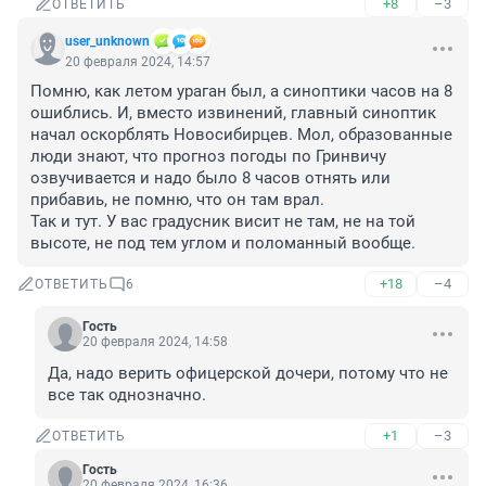
+8
–3
ОТВЕТИТЬ
user_unknown
20 февраля 2024, 14:57
Помню, как летом ураган был, а синоптики часов на 8 
ошиблись. И, вместо извинений, главный синоптик 
начал оскорблять Новосибирцев. Мол, образованные 
люди знают, что прогноз погоды по Гринвичу 
озвучивается и надо было 8 часов отнять или 
прибавиь, не помню, что он там врал.

Так и тут. У вас градусник висит не там, не на той 
высоте, не под тем углом и поломанный вообще.
+18
–4
ОТВЕТИТЬ
6
Гость
20 февраля 2024, 14:58
Да, надо верить офицерской дочери, потому что не 
все так однозначно.
+1
–3
ОТВЕТИТЬ
Гость
20 февраля 2024, 16:36