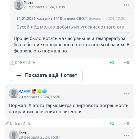
Гость
21 февраля 2024, 18:39
11.01.2026 наступит 1418-й день СВО
21 февраля 2024, 12:26
Сухой лёд можно добыть из углекислотного огнетушителя, если газ из него (углекислый) пустить в наволочку или в иной мешок из хлопка, льна и иной полностью натуральной ткани (чтобы не треснула от холода). Осядет на внутренних стенках мешка.
Проще было встать на час раньше и темпрература 
была бы ние совершенно естественным образом. В 
феврале это нормально.
+0
–0
ОТВЕТИТЬ
Показать ещё 1 ответ
Иджис
20 февраля 2024, 16:20
Поржал. У этого термометра спиртового погрешность 
на крайних значениях офигенная.
+2
–0
ОТВЕТИТЬ
Гость
20 февраля 2024, 16:07