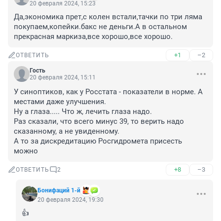
20 февраля 2024, 15:23
Да,экономика прет,с колен встали,тачки по три ляма 
покупаем,копейки.бакс не деньги.А в остальном 
прекрасная маркиза,все хорошо,все хорошо.
+1
–2
ОТВЕТИТЬ
Гость
20 февраля 2024, 15:11
У синоптиков, как у Росстата - показатели в норме. А 
местами даже улучшения.

Ну а глаза..... Что ж, лечить глаза надо.

Раз сказали, что всего минус 39, то верить надо 
сказанному, а не увиденному.

А то за дискредитацию Росгидромета присесть 
можно
+8
–3
ОТВЕТИТЬ
2
Бонифаций 1-й
20 февраля 2024, 19:30
👍