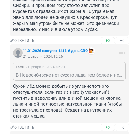
Сибири. В прошлом году кто-то запустил про 
курсантов страдающих от жары в 10 утра 9 мая. 
Явно для людей не живущих в Красноярске. Тут 
жары 9 мая утром быть не может. Это физически 
нереально. У нас и в июле утром дубак.
+0
–0
ОТВЕТИТЬ
11.01.2026 наступит 1418-й день СВО
21 февраля 2024, 12:26
Гость
21 февраля 2024, 06:31
В Новосибирске нет сухого льда, тем более и не в самом городе. Комментаторы похоже живут не в Сибири. В прошлом году кто-то запустил про курсантов страдающих от жары в 10 утра 9 мая. Явно для людей не живущих в Красноярске. Тут жары 9 мая утром быть не может. Это физически нереально. У нас и в июле утром дубак.
Сухой лёд можно добыть из углекислотного 
огнетушителя, если газ из него (углекислый) 
пустить в наволочку или в иной мешок из хлопка, 
льна и иной полностью натуральной ткани (чтобы 
не треснула от холода). Осядет на внутренних 
стенках мешка.
+0
–0
ОТВЕТИТЬ