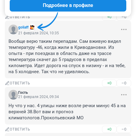
Подробнее в профиле
всегда разница в 10 градусов😁
+0
–0
ОТВЕТИТЬ
goliaff
21 февраля 2024, 10:35
Вообще верю таким перепадам. Сам вживую видел 
температуру -46, когда жили в Криводановке. Из 
опыта - при поездках в область даже на трассе 
температура скачет до 5 градусов в пределах 
километра. Идет дорога на спуск в низину - и на тебе, 
на 5 холоднее. Так что не удивляюсь.
+0
–0
ОТВЕТИТЬ
Гость
21 февраля 2024, 09:34
Ну что у нас. 4 улицы ниже возле речки минус 45 а на 
верхней 38.Вот вам и прогноз 
климатологов.Прокопьевский МО
+0
–0
ОТВЕТИТЬ