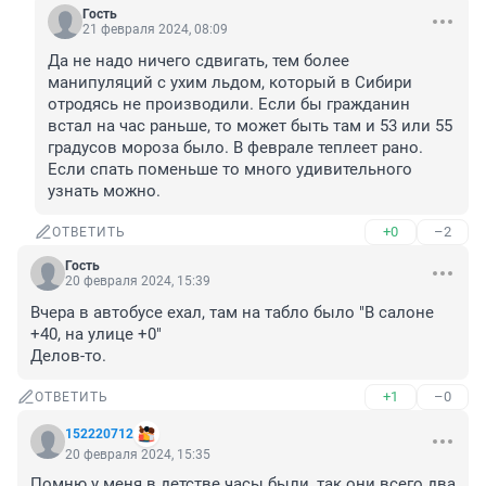
Гость
21 февраля 2024, 08:09
Да не надо ничего сдвигать, тем более 
манипуляций с ухим льдом, который в Сибири 
отродясь не производили. Если бы гражданин 
встал на час раньше, то может быть там и 53 или 55 
градусов мороза было. В феврале теплеет рано. 
Если спать поменьше то много удивительного 
узнать можно.
+0
–2
ОТВЕТИТЬ
Гость
20 февраля 2024, 15:39
Вчера в автобусе ехал, там на табло было "В салоне 
+40, на улице +0"

Делов-то.
+1
–0
ОТВЕТИТЬ
152220712
20 февраля 2024, 15:35
Помню у меня в детстве часы были, так они всего два 