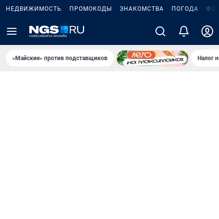
НЕДВИЖИМОСТЬ
ПРОМОКОДЫ
ЗНАКОМСТВА
ПОГОДА
ФО
«Майские» против подставщиков
Налог 