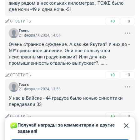
живу рядом в нескольких километрах , ТОЖЕ было 
две ночи -49 и одна ночь -51
+0
–0
ОТВЕТИТЬ
Гость
21 февраля 2024, 14:04
Очень странное суждение. А как же Якутия? У них до - 
50* привычное явление. Они все пользуются 
неисправными градусниками? Или для них 
промышленность отдельно выпускает?.......
+0
–0
ОТВЕТИТЬ
Гость
21 февраля 2024, 13:53
У нас в Бийске - 44 градуса было ночью синоптики 
передавали 33
+0
–0
ОТВЕТИТЬ
Получай награды за комментарии и другие 
Гость
21 февраля 2024, 10:38
задания!
У нас никогда погода с синоптики не совпадает, 