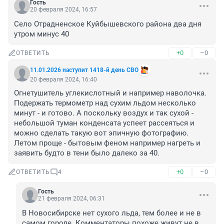
Гость
20 февраля 2024, 16:57
Село Отрадненское Куйбышевского района два дня 
утром минус 40
+0
–0
ОТВЕТИТЬ
11.01.2026 наступит 1418-й день СВО
20 февраля 2024, 16:40
Огнетушитель углекислотный и например наволочка. 
Подержать термометр над сухим льдом несколько 
минут - и готово. А поскольку воздух и так сухой - 
небольшой туман конденсата успеет рассеяться и 
можно сделать такую вот эпичную фотографию. 
Летом проще - бытовым феном например нагреть и 
заявить будто в тени было далеко за 40.
+0
–0
ОТВЕТИТЬ
4
Гость
21 февраля 2024, 06:31
В Новосибирске нет сухого льда, тем более и не в 
самом городе. Комментаторы похоже живут не в 