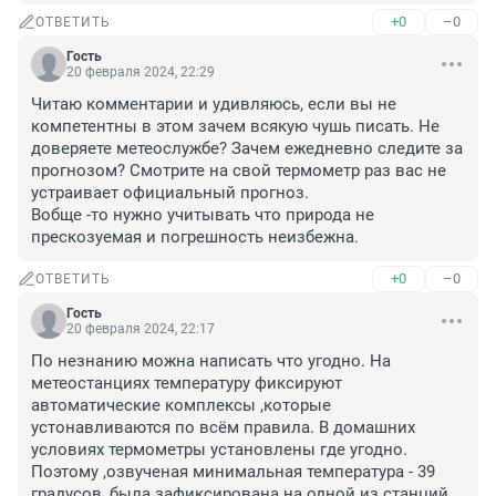
+0
–0
ОТВЕТИТЬ
Гость
20 февраля 2024, 22:29
Читаю комментарии и удивляюсь, если вы не 
компетентны в этом зачем всякую чушь писать. Не 
доверяете метеослужбе? Зачем ежедневно следите за 
прогнозом? Смотрите на свой термометр раз вас не 
устраивает официальный прогноз. 

Вобще -то нужно учитывать что природа не 
прескозуемая и погрешность неизбежна.
+0
–0
ОТВЕТИТЬ
Гость
20 февраля 2024, 22:17
По незнанию можна написать что угодно. На 
метеостанциях температуру фиксируют 
автоматические комплексы ,которые 
устонавливаются по всём правила. В домашних 
условиях термометры установлены где угодно. 
Поэтому ,озвученая минимальная температура - 39 
градусов, была зафиксирована на одной из станций 