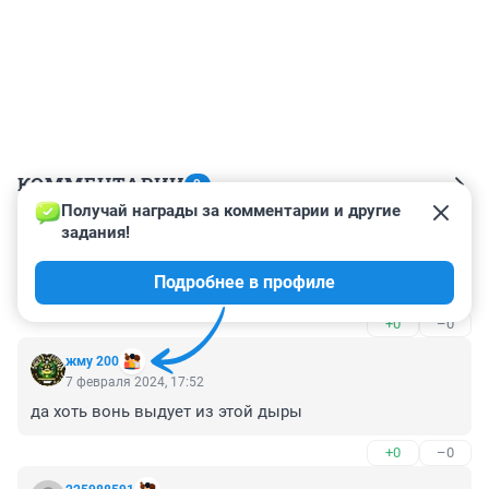
КОММЕНТАРИИ
9
Получай награды за комментарии и другие 
задания!
Гость
7 февраля 2024, 20:22
Подробнее в профиле
Наложите кирпичики в карманы, а то унесет ветром!
+0
–0
жму 200
7 февраля 2024, 17:52
да хоть вонь выдует из этой дыры
+0
–0