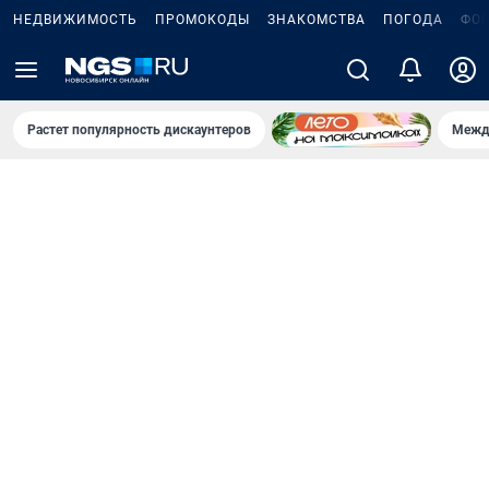
НЕДВИЖИМОСТЬ
ПРОМОКОДЫ
ЗНАКОМСТВА
ПОГОДА
ФО
Растет популярность дискаунтеров
Межд