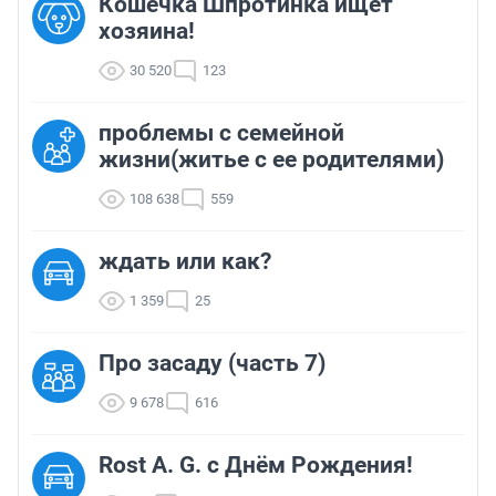
Кошечка Шпротинка ищет
хозяина!
30 520
123
проблемы с семейной
жизни(житье с ее родителями)
108 638
559
ждать или как?
1 359
25
Про засаду (часть 7)
9 678
616
Rost A. G. с Днём Рождения!