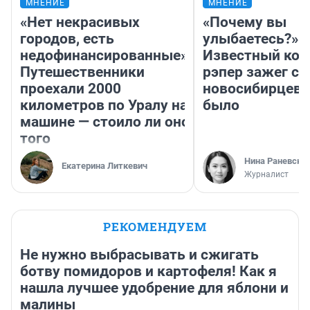
МНЕНИЕ
МНЕНИЕ
«Нет некрасивых
«Почему вы
городов, есть
улыбаетесь?»
недофинансированные».
Известный кор
Путешественники
рэпер зажег с 
проехали 2000
новосибирцев: 
километров по Уралу на
было
машине — стоило ли оно
того
Нина Раневска
Екатерина Литкевич
Журналист
РЕКОМЕНДУЕМ
Не нужно выбрасывать и сжигать
ботву помидоров и картофеля! Как я
нашла лучшее удобрение для яблони и
малины