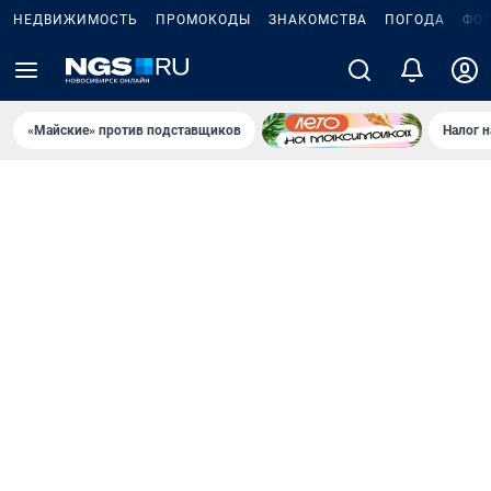
НЕДВИЖИМОСТЬ
ПРОМОКОДЫ
ЗНАКОМСТВА
ПОГОДА
ФО
«Майские» против подставщиков
Налог 