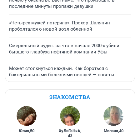
ночью у океана во Вьетнаме. Что произошло в
последние минуты пропажи девушки
«Четырех мужей потеряла»: Прохор Шаляпин
проболтался о новой возлюбленной
Смертельный аудит: за что в начале 2000-х убили
бывшего главбуха нефтяной компании Уфы
Может столкнуться каждый. Как бороться с
бактериальными болезнями овощей — советы
ЗНАКОМСТВА
Юлия
,
50
ХуЛиГаНкА
,
Милана
,
40
43