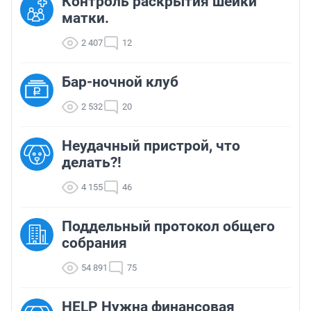
Контроль раскрытия шейки
матки.
2 407
12
Бар-ночной клуб
2 532
20
Неудачный пристрой, что
делать?!
4 155
46
Поддельный протокол общего
собрания
54 891
75
HELP Нужна финансовая