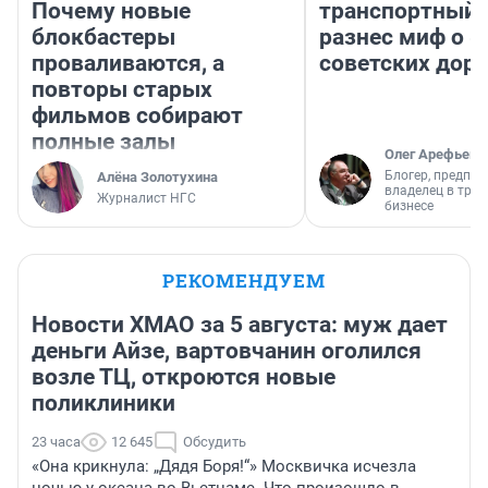
Почему новые
транспортный 
блокбастеры
разнес миф о 
проваливаются, а
советских доро
повторы старых
фильмов собирают
полные залы
Олег Арефьев
Блогер, предпри
Алёна Золотухина
владелец в тра
Журналист НГС
бизнесе
РЕКОМЕНДУЕМ
Новости ХМАО за 5 августа: муж дает
деньги Айзе, вартовчанин оголился
возле ТЦ, откроются новые
поликлиники
23 часа
12 645
Обсудить
«Она крикнула: „Дядя Боря!“» Москвичка исчезла