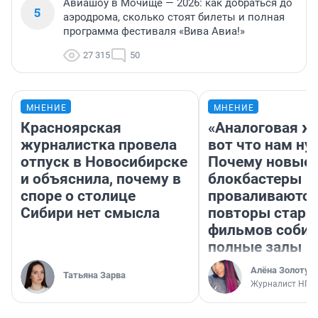
Авиашоу в Мочище — 2026: как добраться до
5
аэродрома, сколько стоят билеты и полная
программа фестиваля «Вива Авиа!»
27 315
50
МНЕНИЕ
МНЕНИЕ
Красноярская
«Аналоговая ж
журналистка провела
вот что нам ну
отпуск в Новосибирске
Почему новые
и объяснила, почему в
блокбастеры
споре о столице
проваливаются,
Сибири нет смысла
повторы стары
фильмов соби
полные залы
Алёна Золотух
Татьяна Зарва
Журналист НГС