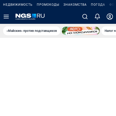
НЕДВИЖИМОСТЬ
ПРОМОКОДЫ
ЗНАКОМСТВА
ПОГОДА
ФО
«Майские» против подставщиков
Налог 