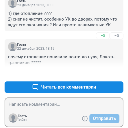
Гость
23 декабря 2023, 01:03
1) где отопление ????

2) снег не чистят, особенно УК во дворах, потому что 
ждут его окончания ? Или просто нанимаемые УК 
дворниками мигранты откровенно плюют на свои 
+0
–0
обязанности, проверок-то нет ? Пусть ГЖИ или сам 
Травников посетят жилмассивчик на Селезнева 24-26
Гость
22 декабря 2023, 18:19
почему отопление понизили почти до нуля, Локоть-
травников ?????
+0
–0
Читать все комментарии
Гость
Отправить
Войти