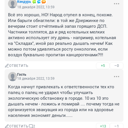
Кендурь
18 декабря 2022, 13:59
Всё это хорошо, НО! Народ отупел в конец, похоже. 
Или барыги обнаглели: в той же Дзержинке по 
вечерам стоит отчётливый запах горящего ДСП. 
Частники толпятся, да и ряд котельных мелких 
активно использует эту дрянь - например, котельная 
на "Складах", иной раз реально дышать нечем! Как 
можно потом удивляться росту онкологии, если 
воздух буквально пропитан канцерогенами?!!!
+5
–0
ОТВЕТИТЬ
Гость
18 декабря 2022, 13:59
Когда начнут привлекать к ответственности тех кто 
палец о палец не ударил чтобы улучшить 
экологическую обстановку в городе. 10 из 10 это 
дышать нечем - ложись и помирай .... почему тогда не 
организуется эвакуация из города или на здоровье 
населения экономят деньги......
+13
–1
ОТВЕТИТЬ
2