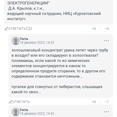
ЭЛЕКТРОГЕНЕРАЦИИ"

 Д.А. Крылов, к.т.н., 

ведущий научный сотрудник, НИЦ «Курчатовский 
институт»
+6
–0
ОТВЕТИТЬ
5
Гость
18 декабря 2022, 14:33
золошлаковый концентрат урана летит через трубу 
в воздух? или его складируют в золоотвалах?

понимаешь, если какой то из химических 
элементов концентрируется в каком то 
определенном продукте сгорания, то в другом его 
содержание становится ничтожным...

пугалки для гсмнутых от либерастов, слышащих 
какой-то звон...
+0
–7
ОТВЕТИТЬ
Гость
18 декабря 2022, 14:55