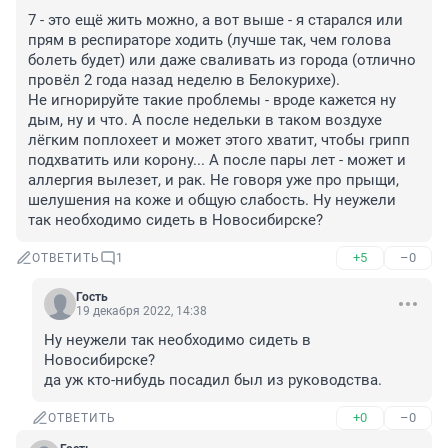
7 - это ещё жить можно, а вот выше - я старался или 
прям в респираторе ходить (лучше так, чем голова 
болеть будет) или даже сваливать из города (отлично 
провёл 2 года назад неделю в Белокурихе).

Не игнорируйте такие проблемы - вроде кажется ну 
дым, ну и что. А после недельки в таком воздухе 
лёгким поплохеет и может этого хватит, чтобы грипп 
подхватить или корону... А после пары лет - может и 
аллергия вылезет, и рак. Не говоря уже про прыщи, 
шелушения на коже и общую слабость. Ну неужели 
так необходимо сидеть в Новосибирске?
+5
–0
ОТВЕТИТЬ
1
Гость
19 декабря 2022, 14:38
Ну неужели так необходимо сидеть в 
Новосибирске?

да уж кто-нибудь посадил был из руководства.
+0
–0
ОТВЕТИТЬ