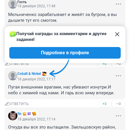
Гость
18 декабря 2022, 17:48
Мельниченко зарабатывает и живёт за бугром, а вы 
дышите тут его смогом.
+2
–0
ОТВЕТИТЬ
Получай награды за комментарии и другие 
задания!
Гость
18 декабря 2022, 17:35
Подробнее в профиле
А где там Травников. Куда смотрит.
+0
–0
ОТВЕТИТЬ
Cobalt & Nickel
18 декабря 2022, 17:17
Пугая внешними врагами, нас убивают изнутри.И 
небо с химией над нами. И гарь всю зиму впереди.
+3
–0
ОТВЕТИТЬ
fin
18 декабря 2022, 17:14
Откуда вы все это вытащили. Заельцовскую район, 