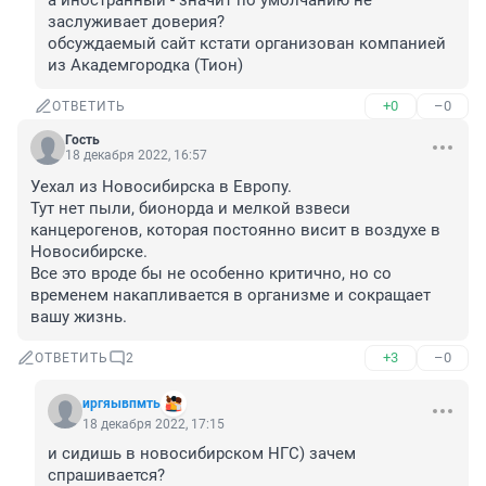
а иностранный - значит по умолчанию не 
заслуживает доверия?

обсуждаемый сайт кстати организован компанией 
из Академгородка (Тион)
+0
–0
ОТВЕТИТЬ
Гость
18 декабря 2022, 16:57
Уехал из Новосибирска в Европу.

Тут нет пыли, бионорда и мелкой взвеси 
канцерогенов, которая постоянно висит в воздухе в 
Новосибирске.

Все это вроде бы не особенно критично, но со 
временем накапливается в организме и сокращает 
вашу жизнь.
+3
–0
ОТВЕТИТЬ
2
иргяывпмть
18 декабря 2022, 17:15
и сидишь в новосибирском НГС) зачем 
спрашивается?