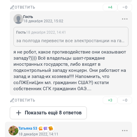
+4
–0
ОТВЕТИТЬ
Гость
18 декабря 2022, 15:02
Гость
18 декабря 2022, 14:41
за полгода перевести все электростанции на газ? безэлектрическую "незахламленность" на Россию проэцируешь? или желаешь плодить безработицу среди шахтеров? ах да, ваше сообщество их ненавидит потому что, именно они оказывают сейчас деятельное сопротивление вашим западным хозяевам... а в 90-е перевернули верх ногами ваш уютный воровской мирок)))
я не робот, какое противодействие они оказывают 
западу?)))) Всё владельцы шахт-граждане 
иностранных государств, либо входят в 
подконтрольный западу концерн. Они работают на 
запад и запад-их хозяева!!!! Напомнить, что 
соЛЖЕниЦин мл. гражданин США?!) кстати 
собственник СГК гражданин ОАЭ....
+3
–0
ОТВЕТИТЬ
Показать ещё 8 ответов
Татьяна 53
18 декабря 2022, 14:11