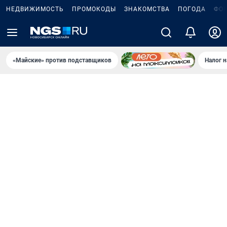
НЕДВИЖИМОСТЬ
ПРОМОКОДЫ
ЗНАКОМСТВА
ПОГОДА
ФО
«Майские» против подставщиков
Налог 