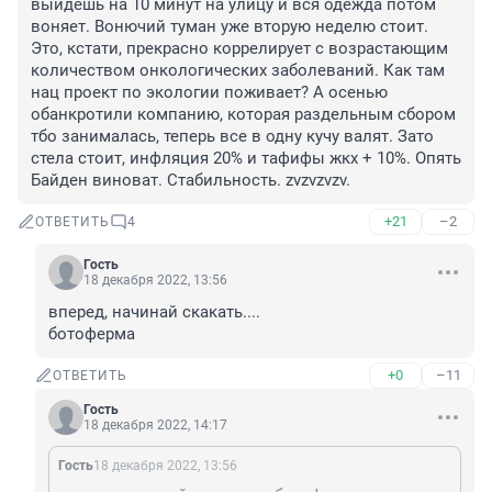
выйдешь на 10 минут на улицу и вся одежда потом 
воняет. Вонючий туман уже вторую неделю стоит. 
Это, кстати, прекрасно коррелирует с возрастающим 
количеством онкологических заболеваний. Как там 
нац проект по экологии поживает? А осенью 
обанкротили компанию, которая раздельным сбором 
тбо занималась, теперь все в одну кучу валят. Зато 
стела стоит, инфляция 20% и тафифы жкх + 10%. Опять 
Байден виноват. Стабильность. zvzvzvzv.
+21
–2
ОТВЕТИТЬ
4
Гость
18 декабря 2022, 13:56
вперед, начинай скакать....

ботоферма
+0
–11
ОТВЕТИТЬ
Гость
18 декабря 2022, 14:17
Гость
18 декабря 2022, 13:56