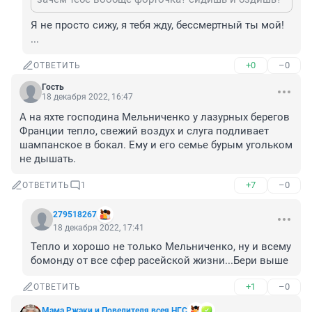
Я не просто сижу, я тебя жду, бессмертный ты мой! 
...
+0
–0
ОТВЕТИТЬ
Гость
18 декабря 2022, 16:47
А на яхте господина Мельниченко у лазурных берегов 
Франции тепло, свежий воздух и слуга подливает 
шампанское в бокал. Ему и его семье бурым угольком 
не дышать.
+7
–0
ОТВЕТИТЬ
1
279518267
18 декабря 2022, 17:41
Тепло и хорошо не только Мельниченко, ну и всему 
бомонду от все сфер расейской жизни...Бери выше
+1
–0
ОТВЕТИТЬ
Мама Ржаки и Повелителя всея НГС