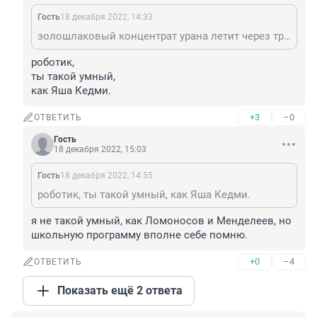
Гость
18 декабря 2022, 14:33
золошлаковый концентрат урана летит через трубу в воздух? или его складируют в золоотвалах? понимаешь, если какой то из химических элементов концентрируется в каком то определенном продукте сгорания, то в другом его содержание становится ничтожным... пугалки для гсмнутых от либерастов, слышащих какой-то звон...
роботик,

ты такой умный,

как Яша Кедми.
+3
–0
ОТВЕТИТЬ
Гость
18 декабря 2022, 15:03
Гость
18 декабря 2022, 14:55
роботик, ты такой умный, как Яша Кедми.
я не такой умный, как Ломоносов и Менделеев, но 
школьную программу вполне себе помню.
+0
–4
ОТВЕТИТЬ
Показать ещё 2 ответа