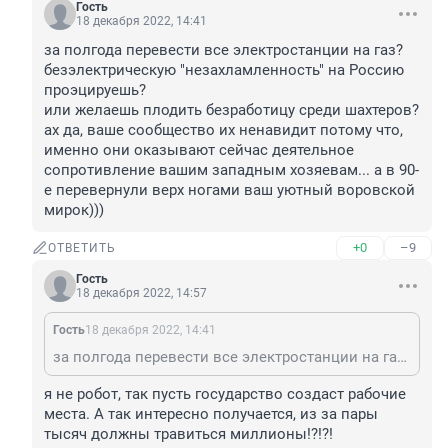
Гость
18 декабря 2022, 14:41
за полгода перевести все электростанции на газ?

безэлектрическую "незахламленность" на Россию 
проэцируешь?

или желаешь плодить безработицу среди шахтеров?

ах да, ваше сообщество их ненавидит потому что, 
именно они оказывают сейчас деятельное 
сопротивление вашим западным хозяевам... а в 90-
е перевернули верх ногами ваш уютный воровской 
мирок)))
+0
–9
ОТВЕТИТЬ
Гость
18 декабря 2022, 14:57
Гость
18 декабря 2022, 14:41
за полгода перевести все электростанции на газ? безэлектрическую "незахламленность" на Россию проэцируешь? или желаешь плодить безработицу среди шахтеров? ах да, ваше сообщество их ненавидит потому что, именно они оказывают сейчас деятельное сопротивление вашим западным хозяевам... а в 90-е перевернули верх ногами ваш уютный воровской мирок)))
я не робот, так пусть государство создаст рабочие 
места. А так интересно получается, из за пары 
тысяч должны травиться миллионы!?!?!