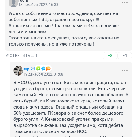
Гость
18 декабря 2022, 16:33
Уголь с собственного месторождения, сжигает на 
собственных ТЭЦ, отравляя всё вокруг!!!! 

А платим за это мы! Травим сами себя за свои же 
деньги и молчим..... 

Экологов никто не слушает, потому как откаты не 
только получены, но и уже потрачены!
+8
–1
ОТВЕТИТЬ
1
asp_54
19 декабря 2022, 01:08
В НСО бурого угля нет. Есть много антрацита, но он 
уходит за бугор, несмотря на санкции. Есть черный 
каменный. Но его не используют в отлах области. А 
есть бурый, из Красноярского края, который везут 
сюда и жгут здесь. Главный сгкашный обещал на 
50% удешевить ГКалорию за счет более дешевого 
бурого угля. А Кемеровский уголек прикрыли, 
выработка снижена. Газ уходит мимо, хотя дебета 
газа хватит с лихвой на всю НСО.
