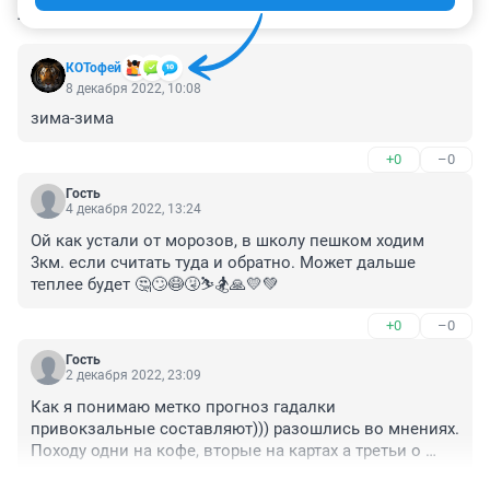
КОММЕНТАРИИ
31
КОТофей
8 декабря 2022, 10:08
зима-зима
+0
–0
Гость
4 декабря 2022, 13:24
Ой как устали от морозов, в школу пешком ходим 
3км. если считать туда и обратно. Может дальше 
теплее будет 🤔🙄😷🤧⛷️🏂🙏💛💚
+0
–0
Гость
2 декабря 2022, 23:09
Как я понимаю метко прогноз гадалки 
привокзальные составляют))) разошлись во мнениях. 
Походу одни на кофе, вторые на картах а третьи о 
звёздам гадали?)))