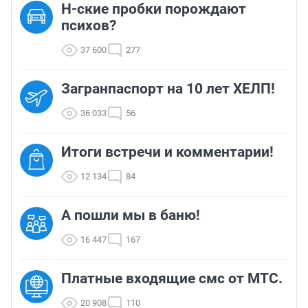
Н-ские пробки порождают
психов?
37 600
277
Загранпаспорт на 10 лет ХЕЛП!
36 033
56
Итоги встречи и комментарии!
12 134
84
А пошли мы в баню!
16 447
167
Платные входящие смс от МТС.
20 908
110