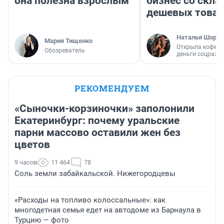
она полезна взрослым
бизнес со скл
дешевых това
Наталья Шорох
Мария Тищенко
Открыла кофейн
Обозреватель
деньги соцразв
РЕКОМЕНДУЕМ
«Сыночки-корзиночки» заполонили
Екатеринбург: почему уральские
парни массово оставили жен без
цветов
9 часов
11 464
78
Соль земли забайкальской. Нижегородцевы
«Расходы на топливо колоссальные»: как
многодетная семья едет на автодоме из Барнаула в
Турцию — фото