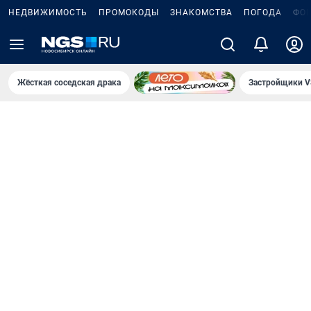
НЕДВИЖИМОСТЬ
ПРОМОКОДЫ
ЗНАКОМСТВА
ПОГОДА
ФО
Жёсткая соседская драка
Застройщики V