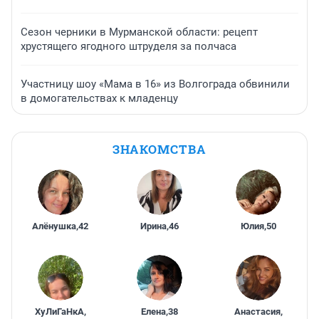
Сезон черники в Мурманской области: рецепт
хрустящего ягодного штруделя за полчаса
Участницу шоу «Мама в 16» из Волгограда обвинили
в домогательствах к младенцу
ЗНАКОМСТВА
Алёнушка
,
42
Ирина
,
46
Юлия
,
50
ХуЛиГаНкА
,
Елена
,
38
Анастасия
,