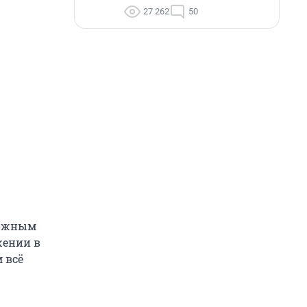
27 262
50
можным
жении в
 всё