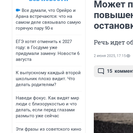
Может п
Все думали, что Орейро и
повышен
Арана встречаются: что на
самом деле связывало самую
останов
горячую пару 90-х
Речь идет о
ЕГЭ хотят отменить к 2027
году: в Госдуме уже
придумали замену. Новости 6
2 июня 2025, 17:15
августа
15
коммен
К выпускному каждый второй
школьник плохо видит. Что
делать родителям?
Наведи фокус. Как видят мир
люди с близорукостью и что
делать, если перед глазами
размыто уже сейчас
Эти фразы из советского кино