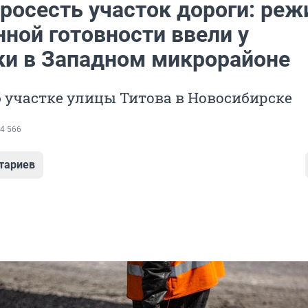
росесть участок дороги: ре
ной готовности ввели у
ки в Западном микрорайоне
б участке улицы Титова в Новосибирске
4 566
тариев