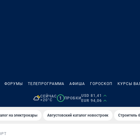
ФОРУМЫ
ТЕЛЕПРОГРАММА
АФИША
ГОРОСКОП
КУРСЫ ВА
USD 81,41
СЕЙЧАС
1
ПРОБКИ
+20°C
EUR 94,06
алог на электрокары
Августовский каталог новостроек
Строитель б
ОРТ