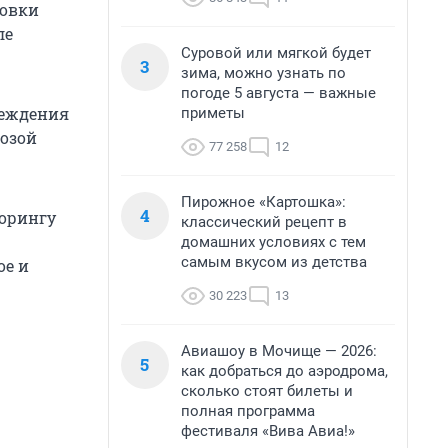
новки
ле
Суровой или мягкой будет
3
зима, можно узнать по
погоде 5 августа — важные
реждения
приметы
розой
77 258
12
Пирожное «Картошка»:
4
торингу
классический рецепт в
домашних условиях с тем
самым вкусом из детства
ое и
30 223
13
Авиашоу в Мочище — 2026:
5
как добраться до аэродрома,
сколько стоят билеты и
полная программа
фестиваля «Вива Авиа!»