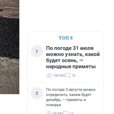
ТОП 5
По погоде 31 июля
1
можно узнать, какой
будет осень, —
народные приметы
158 355
15
По погоде 3 августа можно
2
определить, каким будет
декабрь, — приметы и
поверья
86 843
11