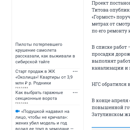
Проект постано
Титова опублико
«Гормост» пору
метрах от смот
по его ремонту
Пилоты потерпевшего
В списке работ
крушение самолета
просадки дорож
рассказали, как выживали в
выполнят работ
сибирской тайге
канализации и 
Старт продаж в ЖК
«Околица»! Квартиры от 3,9
млн ₽ р. Родники
НГС обратился 
Как выбрать гаражные
секционные ворота
В конце апреля 
повышенной го
«Подушкой надавил на
Затулинском ж
лицо, чтобы не кричала»:
жених убил модель и год
возил ее труп в чемодане —