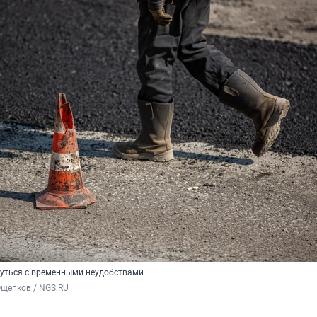
нуться с временными неудобствами
Ощепков / NGS.RU