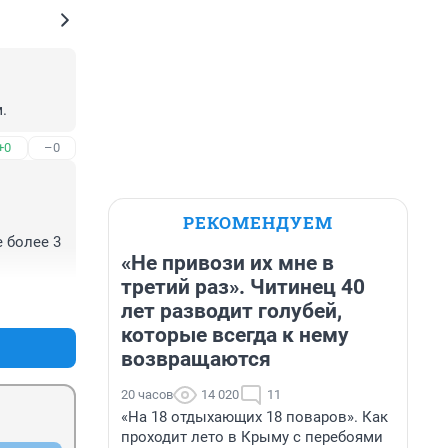
.
+0
–0
РЕКОМЕНДУЕМ
 более 3 
«Не привози их мне в
третий раз». Читинец 40
+0
–0
лет разводит голубей,
которые всегда к нему
возвращаются
20 часов
14 020
11
«На 18 отдыхающих 18 поваров». Как
проходит лето в Крыму с перебоями