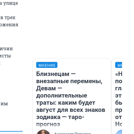
а улице
в трех
ложения
ричин
листы
й
МНЕНИЕ
МНЕНИ
Близнецам —
«Нико
внезапные перемены,
побед
Девам —
главн
дополнительные
этого
траты: каким будет
бьет 
жим
август для всех знаков
прока
зодиака — таро-
отзыв
прогноз
Нолан
Анастасия Першина