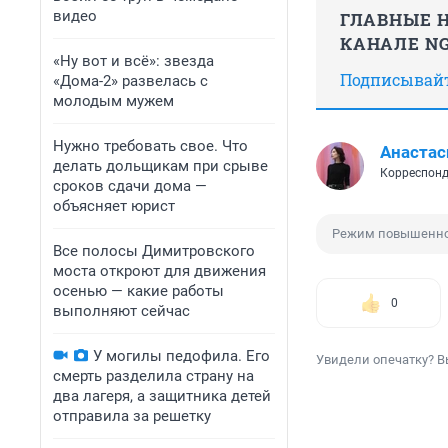
видео
ГЛАВНЫЕ Н
КАНАЛЕ NG
«Ну вот и всё»: звезда
Подписывайте
«Дома-2» развелась с
молодым мужем
Нужно требовать свое. Что
Анастас
делать дольщикам при срыве
Корреспонд
сроков сдачи дома —
объясняет юрист
Режим повышенно
Все полосы Димитровского
моста откроют для движения
осенью — какие работы
0
выполняют сейчас
У могилы педофила. Его
Увидели опечатку? В
смерть разделила страну на
два лагеря, а защитника детей
отправила за решетку