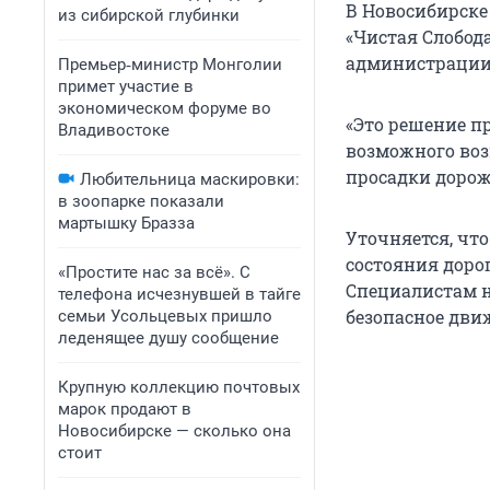
В Новосибирске
из сибирской глубинки
«Чистая Слобода
администрации
Премьер‑министр Монголии
примет участие в
экономическом форуме во
«Это решение п
Владивостоке
возможного воз
просадки дорож
Любительница маскировки:
в зоопарке показали
мартышку Бразза
Уточняется, чт
состояния доро
«Простите нас за всё». С
Специалистам н
телефона исчезнувшей в тайге
безопасное дви
семьи Усольцевых пришло
леденящее душу сообщение
Крупную коллекцию почтовых
марок продают в
Новосибирске — сколько она
стоит