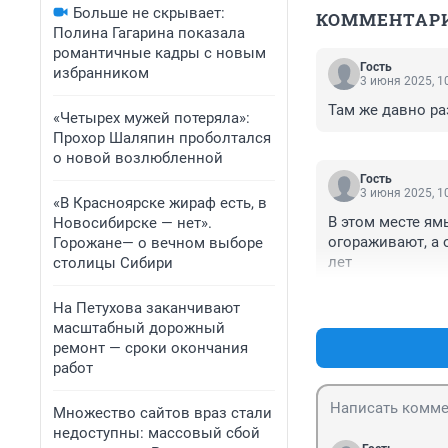
Больше не скрывает:
КОММЕНТАР
Полина Гагарина показала
романтичные кадры с новым
Гость
избранником
3 июня 2025, 1
Там же давно ра
«Четырех мужей потеряла»:
Прохор Шаляпин проболтался
о новой возлюбленной
Гость
3 июня 2025, 1
«В Красноярске жираф есть, в
В этом месте ям
Новосибирске — нет».
огораживают, а о
Горожане— о вечном выборе
лет
столицы Сибири
На Петухова заканчивают
масштабный дорожный
ремонт — сроки окончания
работ
Множество сайтов враз стали
недоступны: массовый сбой