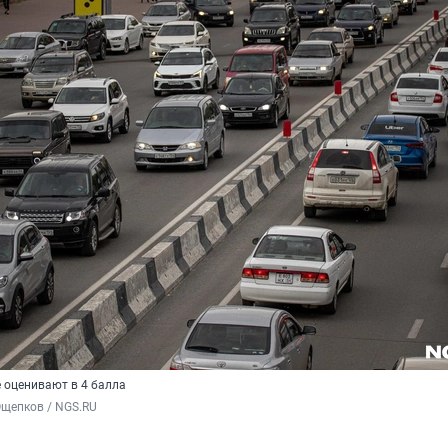
е оценивают в 4 балла
Ощепков / NGS.RU