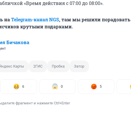
абличкой «Время действия с 07:00 до 08:00».
ь на
Telegram-канал NGS
, там мы решили порадовать
счиков крутыми подарками.
ия Бичакова
ент
Яндекс Карты
2ГИС
Пробка
Затор
6
0
5
ыделите фрагмент и нажмите Ctrl+Enter