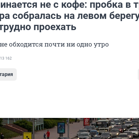
инается не с кофе: пробка в 
ра собралась на левом берег
трудно проехать
 не обходится почти ни одно утро
13 162
тария