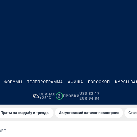
ФОРУМЫ
ТЕЛЕПРОГРАММА
АФИША
ГОРОСКОП
КУРСЫ ВА
USD 82,17
СЕЙЧАС
2
ПРОБКИ
+25°C
EUR 94,84
Траты на свадьбу и тренды
Августовский каталог новостроек
Стал
ОРТ