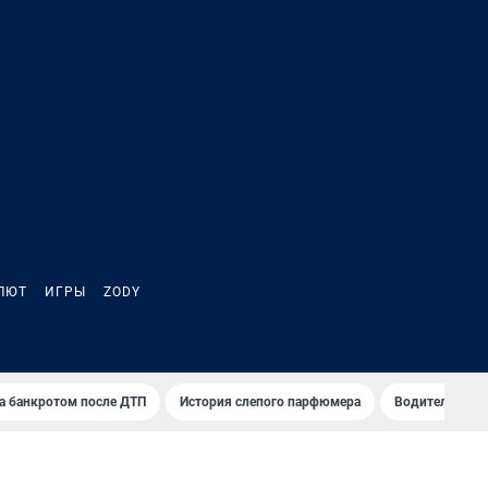
ЛЮТ
ИГРЫ
ZODY
а банкротом после ДТП
История слепого парфюмера
Водители пер