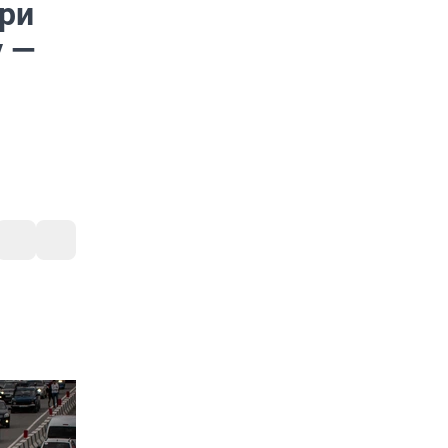
три
у —