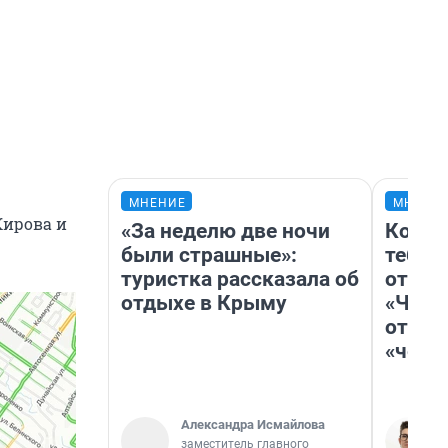
МНЕНИЕ
МНЕНИ
Кирова и
«За неделю две ночи
Колоб
были страшные»:
тебя 
туристка рассказала об
отлож
отдыхе в Крыму
«Чело
отзыв
«чело
Александра Исмайлова
заместитель главного