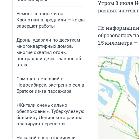
Утром 8 июля Н
разных частях г
Ремонт теплосети на
Кропоткина продлили — когда
завершат работы
По информации 
образовалась на
Дроны ударили по десяткам
1,5 километра —
многоквартирных домов,
многие охватил огонь,
пострадали дети: главное об
атаке
Самолет, летевший в
Новосибирск, экстренно сел в
Братске из-за пассажира
«Жители очень сильно
обеспокоены». Туберкулезную
больницу Ленинского района
планируют перенести
На какой срок отодвинули