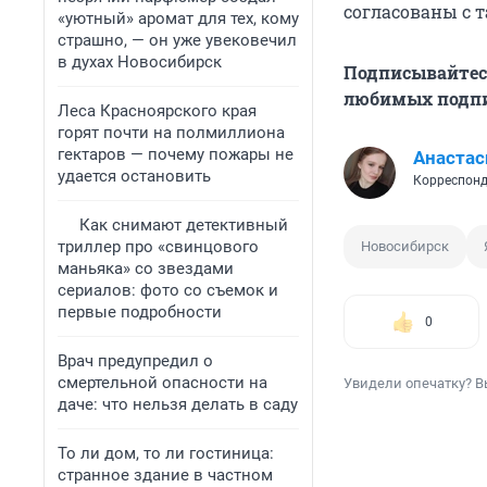
согласованы с т
«уютный» аромат для тех, кому
страшно, — он уже увековечил
в духах Новосибирск
Подписывайтес
любимых подпи
Леса Красноярского края
горят почти на полмиллиона
гектаров — почему пожары не
Анастас
удается остановить
Корреспонд
Как снимают детективный
триллер про «свинцового
Новосибирск
маньяка» со звездами
сериалов: фото со съемок и
первые подробности
0
Врач предупредил о
смертельной опасности на
Увидели опечатку? В
даче: что нельзя делать в саду
То ли дом, то ли гостиница:
странное здание в частном