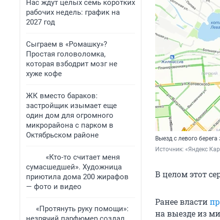
Нас ждут целых семь коротких
рабочих недель: график на
2027 год
Сыграем в «Ромашку»?
Простая головоломка,
которая взбодрит мозг не
хуже кофе
ЖК вместо бараков:
застройщик изымает еще
один дом для огромного
микрорайона с парком в
Октябрьском районе
Выезд с левого берега
Источник: 
«Яндекс Ка
«Кто-то считает меня
сумасшедшей». Художница
В целом этот се
приютила дома 200 жирафов
— фото и видео
Ранее власти
пр
«Протянуть руку помощи»:
на выезде из м
незрячий парфюмер создал