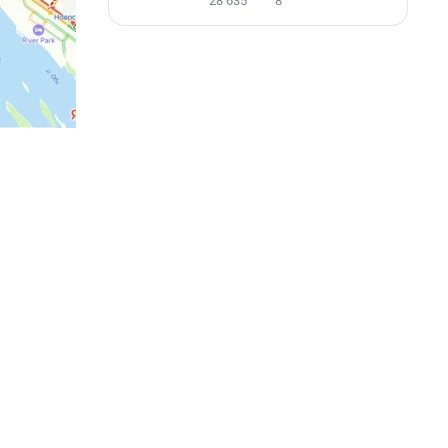
28 635
8