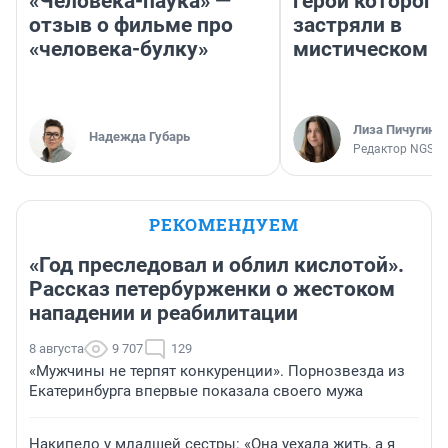
«Человека-паука» —
герои которого
отзыв о фильме про
застряли в
«человека-булку»
мистическом о
Лиза Пичугина
Надежда Губарь
Редактор NGS.R
РЕКОМЕНДУЕМ
«Год преследовал и облил кислотой».
Рассказ петербурженки о жестоком
нападении и реабилитации
8 августа
9 707
129
«Мужчины не терпят конкуренции». Порнозвезда из
Екатеринбурга впервые показала своего мужа
Накипело у младшей сестры: «Она уехала жить, а я