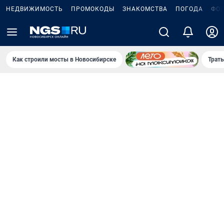
НЕДВИЖИМОСТЬ
ПРОМОКОДЫ
ЗНАКОМСТВА
ПОГОДА
ФО
Как строили мосты в Новосибирске
Траты