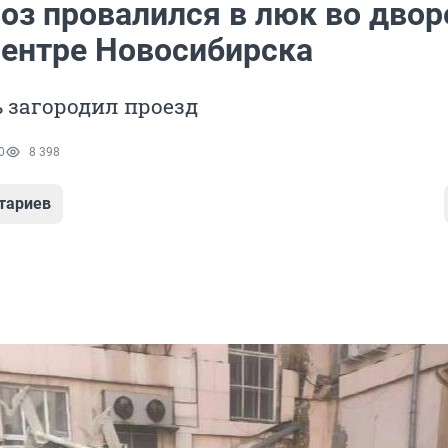
оз провалился в люк во двор
центре Новосибирска
 загородил проезд
0
8 398
тариев