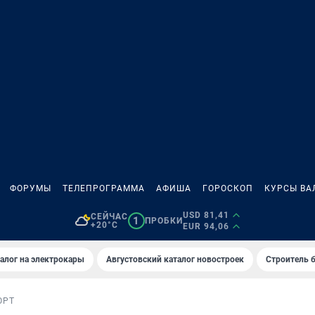
ФОРУМЫ
ТЕЛЕПРОГРАММА
АФИША
ГОРОСКОП
КУРСЫ ВА
USD 81,41
СЕЙЧАС
1
ПРОБКИ
+20°C
EUR 94,06
алог на электрокары
Августовский каталог новостроек
Строитель б
ОРТ