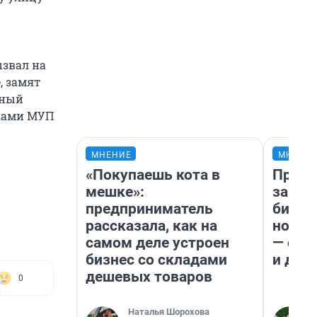
ызвал на
, замят
нный
иками МУП
МНЕНИЕ
МНЕНИ
«Покупаешь кота в
Прода
мешке»:
запла
предприниматель
бизне
рассказала, как на
новый
самом деле устроен
— он 
бизнес со складами
и даж
дешевых товаров
0
Наталья Шорохова