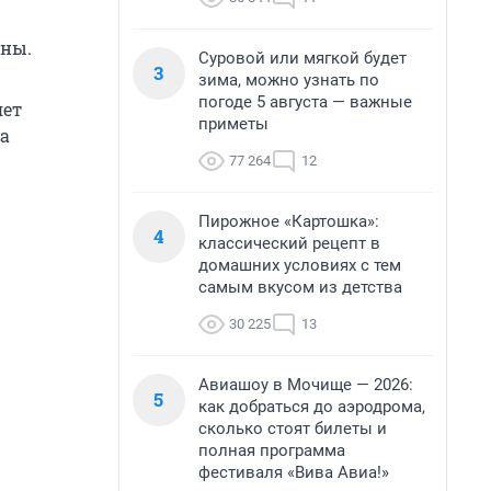
ины.
Суровой или мягкой будет
3
зима, можно узнать по
погоде 5 августа — важные
яет
приметы
за
77 264
12
Пирожное «Картошка»:
4
классический рецепт в
домашних условиях с тем
самым вкусом из детства
30 225
13
Авиашоу в Мочище — 2026:
5
как добраться до аэродрома,
сколько стоят билеты и
полная программа
фестиваля «Вива Авиа!»