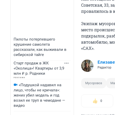
Советская, 33, 
провалилось в
Экипаж мусоров
место происшес
подкрылок, раз
Пилоты потерпевшего
автомобилю, мо
крушение самолета
«САХ».
рассказали, как выживали в
сибирской тайге
Елизаве
Старт продаж в ЖК
Редактор
«Околица»! Квартиры от 3,9
млн ₽ р. Родники
Мусоровоз
Ма
«Подушкой надавил на
лицо, чтобы не кричала»:
жених убил модель и год
возил ее труп в чемодане —
0
видео