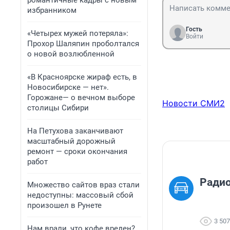
романтичные кадры с новым
избранником
Гость
«Четырех мужей потеряла»:
Войти
Прохор Шаляпин проболтался
о новой возлюбленной
«В Красноярске жираф есть, в
Новосибирске — нет».
Горожане— о вечном выборе
Новости СМИ2
столицы Сибири
На Петухова заканчивают
масштабный дорожный
ремонт — сроки окончания
работ
Ради
Множество сайтов враз стали
недоступны: массовый сбой
произошел в Рунете
3 507
Нам врали, что кофе вреден?