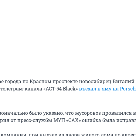
ре города на Красном проспекте новосибирец Витали
телеграм-канала «АСТ-54 Black»
въехал в яму на Porsch
оначально было указано, что мусоровоз провалился в
рия от пресс-службы МУП «САХ» ошибка была исправл
 компании, при выезде из двора жилого дома по адрес