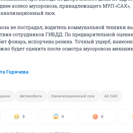
заднее колесо мусоровоза, принадлежащего МУП «САХ»,
 канализационный люк.
оза не пострадал, водитель коммунальной техники в
твия сотрудников ГИБДД. По предварительной оценке
бит фонарь, испорчена резина. Точный ущерб, нанесе
жно будет оценить после осмотра мусоровоза механ
та Горячева
шина
Автомобиль
Канализационный люк
АО САХ
0
0
0