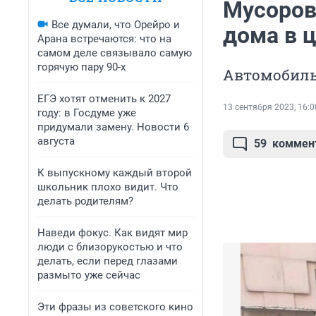
Мусоров
Все думали, что Орейро и
дома в 
Арана встречаются: что на
самом деле связывало самую
горячую пару 90-х
Автомобиль
ЕГЭ хотят отменить к 2027
13 сентября 2023, 16:0
году: в Госдуме уже
придумали замену. Новости 6
августа
59
коммен
К выпускному каждый второй
школьник плохо видит. Что
делать родителям?
Наведи фокус. Как видят мир
люди с близорукостью и что
делать, если перед глазами
размыто уже сейчас
Эти фразы из советского кино