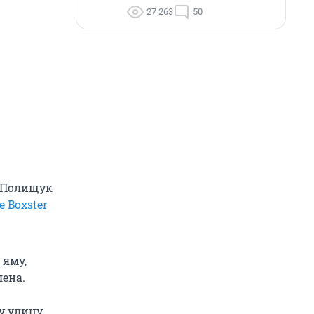
27 263
50
й Полищук
e Boxster
 яму,
ена.
у улицу