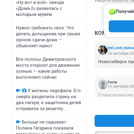
Увидели опечатку? В
«Ну вот и всё»: звезда
«Дома-2» развелась с
Получай
молодым мужем
Нужно требовать свое. Что
КОММЕНТАР
делать дольщикам при срыве
сроков сдачи дома —
объясняет юрист
test_user_manua
14 сентября 20
Все полосы Димитровского
Новосибирск про
моста откроют для движения
осенью — какие работы
выполняют сейчас
Гость
13 сентября 20
У могилы педофила. Его
Слава великому
смерть разделила страну на
два лагеря, а защитника детей
отправила за решетку
Больше не скрывает:
Полина Гагарина показала