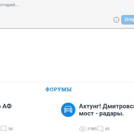
Отп
ФОРУМЫ
о АФ
Ахтунг! Дмитровс
мост - радары.
54
3 985
45