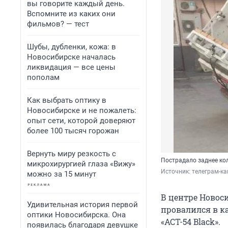
вы говорите каждый день.
Вспомните из каких они
фильмов? — тест
Шубы, дубленки, кожа: в
Новосибирске началась
ликвидация — все цены
пополам
Как выбрать оптику в
Новосибирске и не пожалеть:
опыт сети, которой доверяют
более 100 тысяч горожан
Вернуть миру резкость с
Пострадало заднее к
микрохирургией глаза «Вижу»
Источник: 
телеграм-ка
можно за 15 минут
В центре Новоси
Удивительная история первой
провалился в к
оптики Новосибирска. Она
«АСТ-54 Black».
появилась благодаря девушке