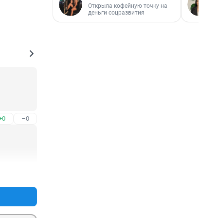
Открыла кофейную точку на
деньги соцразвития
+0
–0
+0
–0