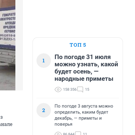
ТОП 5
По погоде 31 июля
1
можно узнать, какой
будет осень, —
народные приметы
158 356
15
По погоде 3 августа можно
2
определить, каким будет
оз
декабрь, — приметы и
анале
поверья
86 844
11