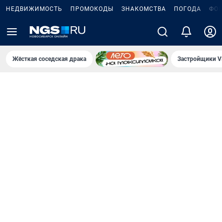
НЕДВИЖИМОСТЬ
ПРОМОКОДЫ
ЗНАКОМСТВА
ПОГОДА
ФО
Жёсткая соседская драка
Застройщики V