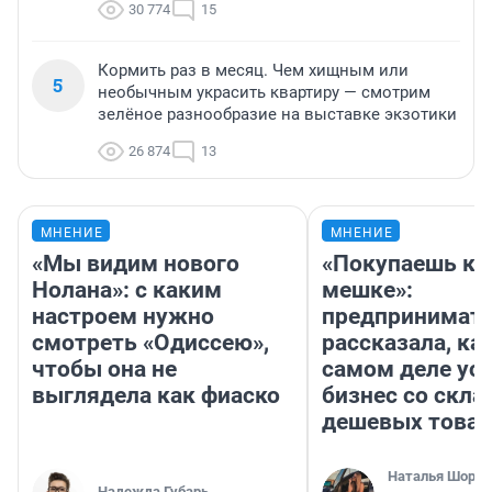
30 774
15
Кормить раз в месяц. Чем хищным или
5
необычным украсить квартиру — смотрим
зелёное разнообразие на выставке экзотики
26 874
13
МНЕНИЕ
МНЕНИЕ
«Мы видим нового
«Покупаешь ко
Нолана»: с каким
мешке»:
настроем нужно
предпринимат
смотреть «Одиссею»,
рассказала, как
чтобы она не
самом деле ус
выглядела как фиаско
бизнес со скл
дешевых това
Наталья Шорох
Надежда Губарь