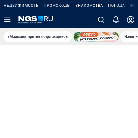
НЕДВИЖИМОСТЬ
ПРОМОКОДЫ
ЗНАКОМСТВА
ПОГОДА
ФО
«Майские» против подставщиков
Налог 