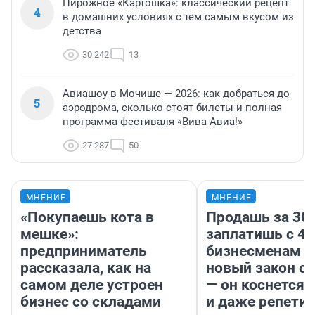
Пирожное «Картошка»: классический рецепт
4
в домашних условиях с тем самым вкусом из
детства
30 242
13
Авиашоу в Мочище — 2026: как добраться до
5
аэродрома, сколько стоят билеты и полная
программа фестиваля «Вива Авиа!»
27 287
50
МНЕНИЕ
МНЕНИЕ
«Покупаешь кота в
Продашь за 300
мешке»:
заплатишь с 40
предприниматель
бизнесменам г
рассказала, как на
новый закон о 
самом деле устроен
— он коснется 
бизнес со складами
и даже репети