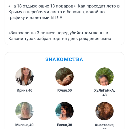
«На 18 отдыхающих 18 поваров». Как проходит лето в
Крыму с перебоями света и бензина, водой по
графику и налетами БПЛА
«Заказали на 3-летие»: перед убийством жены в
Казани турок забрал торт на день рождения сына
ЗНАКОМСТВА
Ирина
,
46
Юлия
,
50
ХуЛиГаНкА
,
43
Милана
,
40
Елена
,
38
Анастасия
,