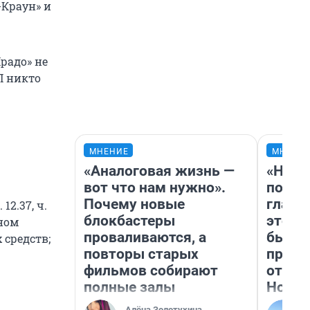
-Краун» и
радо» не
П никто
МНЕНИЕ
МНЕНИ
«Аналоговая жизнь —
«Нико
вот что нам нужно».
побед
Почему новые
главн
2.37, ч.
блокбастеры
этого
ьном
проваливаются, а
бьет 
 средств;
повторы старых
прока
фильмов собирают
отзыв
полные залы
Нолан
Алёна Золотухина