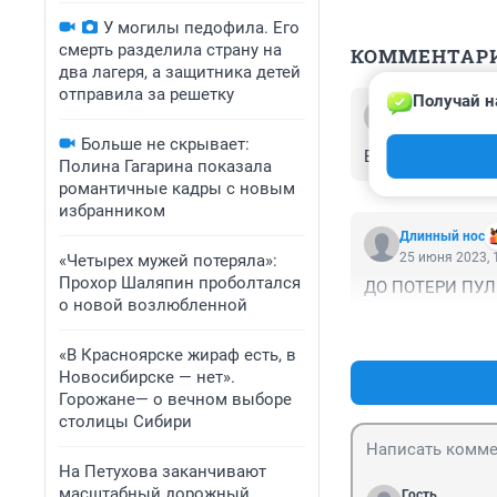
У могилы педофила. Его
смерть разделила страну на
КОММЕНТАР
два лагеря, а защитника детей
отправила за решетку
Получай н
Гость
6 июля 2025, 0
Больше не скрывает:
Видео конечно 
Полина Гагарина показала
романтичные кадры с новым
избранником
Длинный нос
25 июня 2023, 
«Четырех мужей потеряла»:
Прохор Шаляпин проболтался
ДО ПОТЕРИ ПУЛ
о новой возлюбленной
«В Красноярске жираф есть, в
Новосибирске — нет».
Горожане— о вечном выборе
столицы Сибири
На Петухова заканчивают
масштабный дорожный
Гость