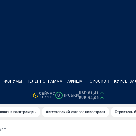
ФОРУМЫ
ТЕЛЕПРОГРАММА
АФИША
ГОРОСКОП
КУРСЫ ВА
USD 81,41
СЕЙЧАС
0
ПРОБКИ
+17°C
EUR 94,06
алог на электрокары
Августовский каталог новостроек
Строитель б
ОРТ