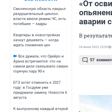
«От осв
Смоленскую область накрыл
опьянен
разрушительный циклон:
власти ввели режим ЧС, есть
аварии 
погибшие — кадры
В результат
Квартиры в новостройках
начнут дешеветь — когда
ждать снижения цен
24 июня 2023, 23:05
Все думали, что Орейро и
57
коммен
Арана встречаются: что на
самом деле связывало самую
горячую пару 90-х
ЕГЭ хотят отменить к 2027
году: в Госдуме уже
придумали замену. Новости 6
августа
К выпускному каждый второй