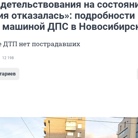
идетельствования на состоян
ия отказалась»: подробности
с машиной ДПС в Новосибирс
е ДТП нет пострадавших
12 198
тариев