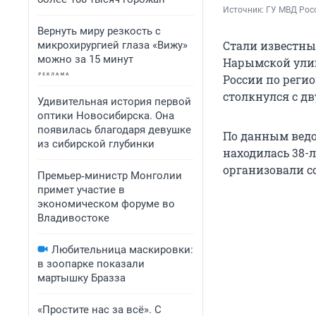
Источник: 
ГУ МВД Рос
Вернуть миру резкость с
Стали известны
микрохирургией глаза «Вижу»
можно за 15 минут
Нарымской улиц
России по регио
столкнулся с д
Удивительная история первой
оптики Новосибирска. Она
появилась благодаря девушке
По данным ведо
из сибирской глубинки
находилась 38-
организовали с
Премьер‑министр Монголии
примет участие в
экономическом форуме во
Владивостоке
Любительница маскировки:
в зоопарке показали
мартышку Бразза
«Простите нас за всё». С