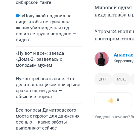
сибирской тайге
Мировой судья 
виде штрафа в р
«Подушкой надавил на
лицо, чтобы не кричала»:
жених убил модель и год
Утром 24 июня 
возил ее труп в чемодане —
в котором стол
видео
«Ну вот и всё»: звезда
Анастас
«Дома-2» развелась с
Корреспонд
молодым мужем
Нужно требовать свое. Что
ДТП
МВД
делать дольщикам при срыве
сроков сдачи дома —
объясняет юрист
0
Все полосы Димитровского
моста откроют для движения
Увидели опечатку? В
осенью — какие работы
выполняют сейчас