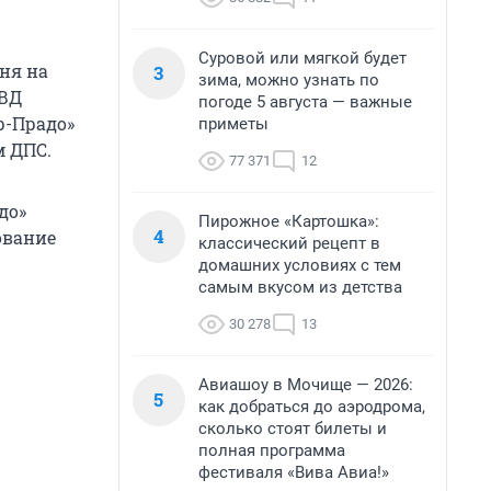
Суровой или мягкой будет
ня на
3
зима, можно узнать по
МВД
погоде 5 августа — важные
р-Прадо»
приметы
м ДПС.
77 371
12
до»
Пирожное «Картошка»:
4
ование
классический рецепт в
домашних условиях с тем
самым вкусом из детства
30 278
13
Авиашоу в Мочище — 2026:
5
как добраться до аэродрома,
сколько стоят билеты и
полная программа
фестиваля «Вива Авиа!»