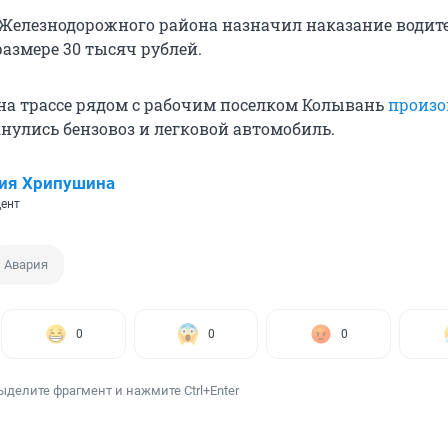
Железнодорожного района назначил наказание водит
азмере 30 тысяч рублей.
на трассе рядом с рабочим поселком Колывань
произ
кнулись бензовоз и легковой автомобиль.
ия Хрипушина
ент
Авария
0
0
0
ыделите фрагмент и нажмите Ctrl+Enter