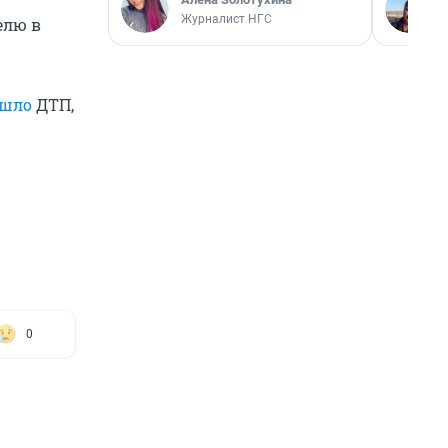
Журналист НГС
елю в
ошло
ДТП,
0