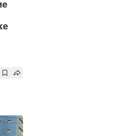
ие
ке