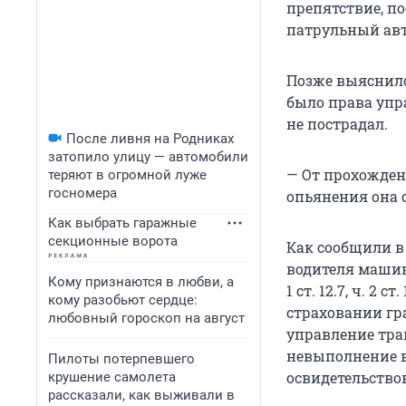
препятствие, по
патрульный авт
Позже выяснило
было права упр
не пострадал.
После ливня на Родниках
затопило улицу — автомобили
— От прохожден
теряют в огромной луже
госномера
опьянения она о
Как выбрать гаражные
секционные ворота
Как сообщили в
водителя машины
Кому признаются в любви, а
1 ст. 12.7, ч. 2
кому разобьют сердце:
страховании гр
любовный гороскоп на август
управление тра
невыполнение в
Пилоты потерпевшего
освидетельство
крушение самолета
рассказали, как выживали в