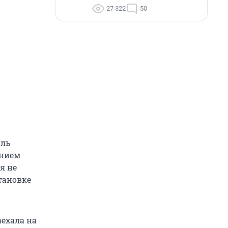
27 322
50
иль
ением
я не
тановке
аехала на