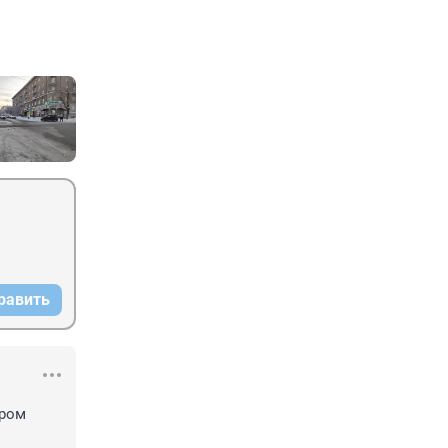
равить
ром 