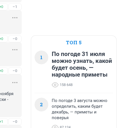
+0
–1
+0
–0
ТОП 5
По погоде 31 июля
1
можно узнать, какой
будет осень, —
+0
–0
народные приметы
158 648
ноября 
и - 
По погоде 3 августа можно
2
определить, каким будет
декабрь, — приметы и
поверья
+1
–0
87 124