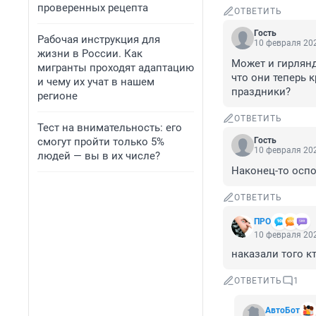
проверенных рецепта
ОТВЕТИТЬ
Гость
Рабочая инструкция для
10 февраля 202
жизни в России. Как
Может и гирлянд
мигранты проходят адаптацию
что они теперь к
и чему их учат в нашем
праздники?
регионе
ОТВЕТИТЬ
Тест на внимательность: его
смогут пройти только 5%
Гость
10 февраля 202
людей — вы в их числе?
Наконец-то оспод
ОТВЕТИТЬ
ПРО
10 февраля 202
наказали того к
ОТВЕТИТЬ
1
АвтоБот