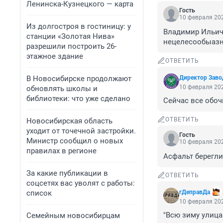
Ленинска-Кузнецкого — карта
Гость
10 февраля 202
Из долгостроя в гостиницу: у
Владимир Ильич 
станции «Золотая Нива»
нецелесообыазн
разрешили построить 26-
этажное здание
ОТВЕТИТЬ
В Новосибирске продолжают
Директор Заво
10 февраля 202
обновлять школы и
библиотеки: что уже сделано
Сейчас все обоч
ОТВЕТИТЬ
Новосибирская область
уходит от точечной застройки.
Гость
Министр сообщил о новых
10 февраля 202
правилах в регионе
Асфальт берегли
За какие публикации в
ОТВЕТИТЬ
соцсетях вас уволят с работы:
список
гДеправДа
10 февраля 202
"Всю зиму улица 
Семейным новосибирцам