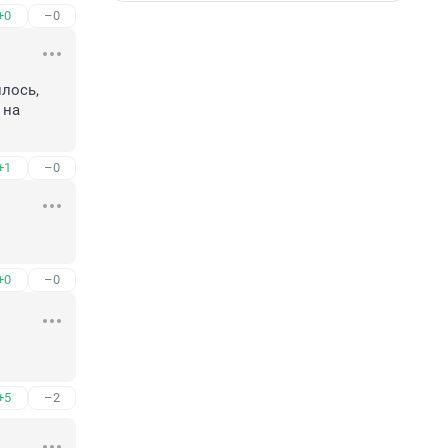
+0
–0
лось, 
на 
+1
–0
+0
–0
+5
–2