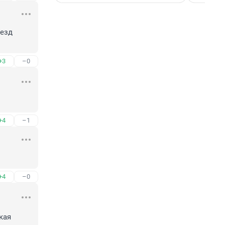
езд 
+3
–0
+4
–1
+4
–0
ая 