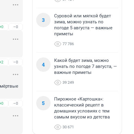
Суровой или мягкой будет
3
зима, можно узнать по
+0
–0
погоде 5 августа — важные
приметы
77 786
Какой будет зима, можно
+2
–0
4
узнать по погоде 7 августа, —
важные приметы
39 249
мёртвые 
Пирожное «Картошка»:
5
+0
–0
классический рецепт в
домашних условиях с тем
самым вкусом из детства
30 671