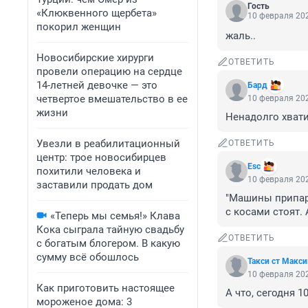
Гость
«Клюквенного щербета»
10 февраля 202
покорил женщин
жаль..
Новосибирские хирурги
ОТВЕТИТЬ
провели операцию на сердце
14-летней девочке — это
Бард
четвертое вмешательство в ее
10 февраля 202
жизни
Ненадолго хвати
Увезли в реабилитационный
ОТВЕТИТЬ
центр: трое новосибирцев
Esc
похитили человека и
10 февраля 202
заставили продать дом
"Машины припарк
с косами стоят.
«Теперь мы семья!» Клава
Кока сыграла тайную свадьбу
ОТВЕТИТЬ
с богатым блогером. В какую
сумму всё обошлось
Такси ст Макс
10 февраля 202
Как приготовить настоящее
А что, сегодня 1
мороженое дома: 3