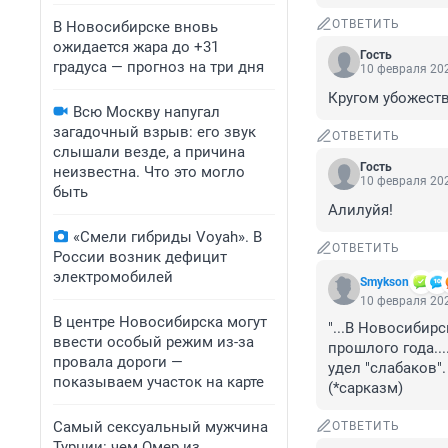
ОТВЕТИТЬ
В Новосибирске вновь
ожидается жара до +31
Гость
градуса — прогноз на три дня
10 февраля 202
Кругом убожеств
Всю Москву напугал
загадочный взрыв: его звук
ОТВЕТИТЬ
слышали везде, а причина
Гость
неизвестна. Что это могло
10 февраля 202
быть
Алилуйя!
«Смели гибриды Voyah». В
ОТВЕТИТЬ
России возник дефицит
электромобилей
Smykson
10 февраля 202
В центре Новосибирска могут
"...В Новосибир
ввести особый режим из-за
прошлого года...
провала дороги —
удел "слабаков".

показываем участок на карте
(*сарказм)
Самый сексуальный мужчина
ОТВЕТИТЬ
Турции: чем Омер из