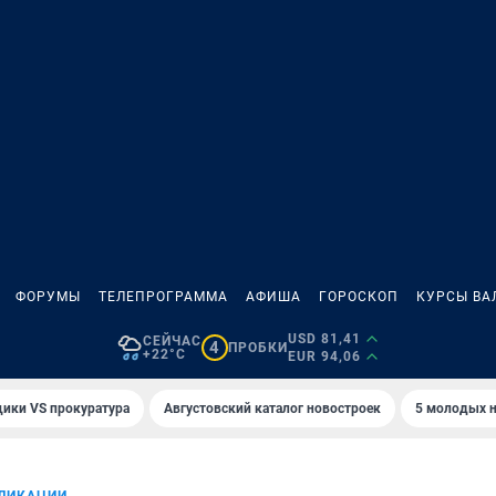
ФОРУМЫ
ТЕЛЕПРОГРАММА
АФИША
ГОРОСКОП
КУРСЫ ВА
USD 81,41
СЕЙЧАС
4
ПРОБКИ
+22°C
EUR 94,06
ики VS прокуратура
Августовский каталог новостроек
5 молодых н