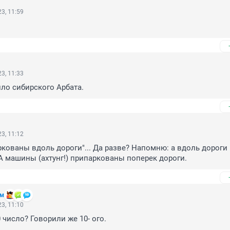
3, 11:59
3, 11:33
ло сибирского Арбата.
3, 11:12
ованы вдоль дороги"... Да разве? Напомню: а вдоль дороги 
 А машины (ахтунг!) припаркованы поперек дороги.
им
3, 11:10
0 число? Говорили же 10- ого.