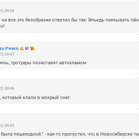
3, 09:58
на все это безобразия ответил бы так: Впьедь пеекывать пйо
о!
да (Ржака)
3, 09:47
ины, тротуары позаставят автохламом
3, 09:46
, который клали в мокрый снег.
3, 09:45
была пешеходной." - как-то пропустил, что в Новосибирске так