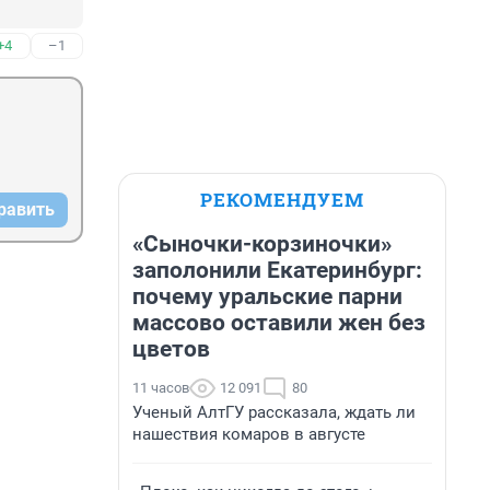
+4
–1
РЕКОМЕНДУЕМ
равить
«Сыночки-корзиночки»
заполонили Екатеринбург:
почему уральские парни
массово оставили жен без
цветов
11 часов
12 091
80
Ученый АлтГУ рассказала, ждать ли
нашествия комаров в августе