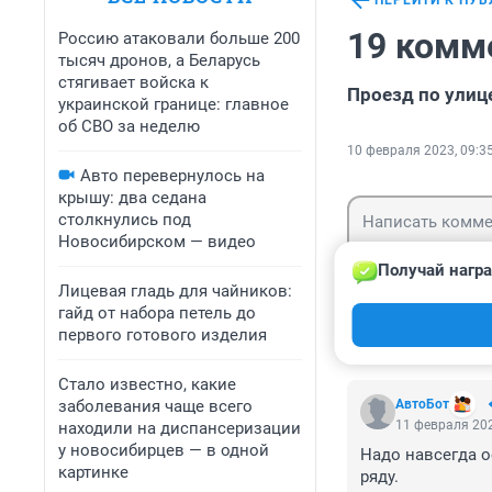
ПЕРЕЙТИ К ПУ
19 комм
Россию атаковали больше 200
тысяч дронов, а Беларусь
стягивает войска к
Проезд по улиц
украинской границе: главное
об СВО за неделю
10 февраля 2023, 09:3
Авто перевернулось на
крышу: два седана
столкнулись под
Новосибирском — видео
Получай награ
Лицевая гладь для чайников:
гайд от набора петель до
Гость
Войти
первого готового изделия
Стало известно, какие
заболевания чаще всего
АвтоБот
11 февраля 202
находили на диспансеризации
у новосибирцев — в одной
Надо навсегда о
картинке
ряду.