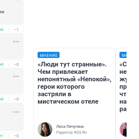
и 
+0
–1
МНЕНИЕ
МНЕНИ
«Люди тут странные».
«Сним
+0
–0
Чем привлекает
немед
непонятный «Непокой»,
журна
герои которого
пришл
застряли в
чтобы
+0
–0
мистическом отеле
на чт
ради 
Лиза Пичугина
Редактор NGS.RU
+1
–0