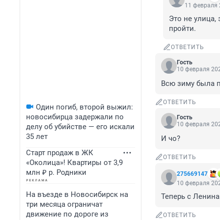
11 февраля 
Это не улица,
пройти.
ОТВЕТИТЬ
Гость
10 февраля 202
Всю зиму была п
ОТВЕТИТЬ
Один погиб, второй выжил:
новосибирца задержали по
Гость
10 февраля 202
делу об убийстве — его искали
35 лет
И чо?
Старт продаж в ЖК
ОТВЕТИТЬ
«Околица»! Квартиры от 3,9
млн ₽ р. Родники
275669147
10 февраля 202
На въезде в Новосибирск на
Теперь с Ленина
три месяца ограничат
движение по дороге из
ОТВЕТИТЬ