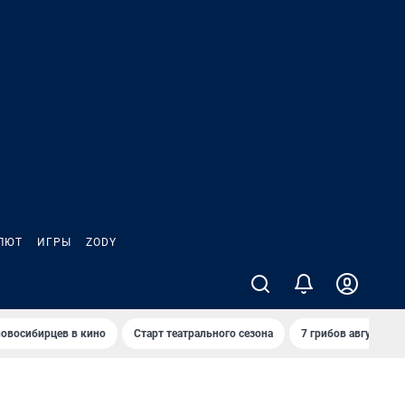
ЛЮТ
ИГРЫ
ZODY
овосибирцев в кино
Старт театрального сезона
7 грибов августа