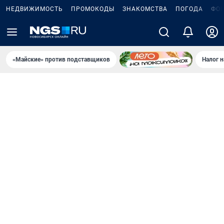
НЕДВИЖИМОСТЬ
ПРОМОКОДЫ
ЗНАКОМСТВА
ПОГОДА
ФО
«Майские» против подставщиков
Налог 