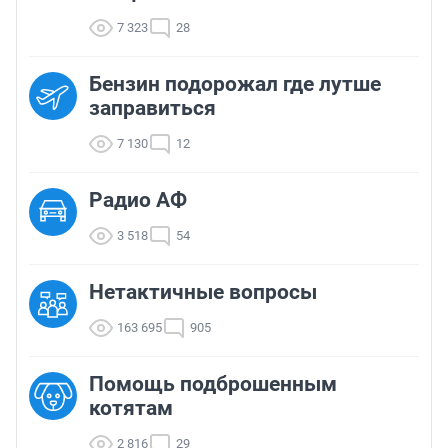
7 323
28
Бензин подорожал где лутше
заправиться
7 130
12
Радио АФ
3 518
54
Нетактичные вопросы
163 695
905
Помощь подброшенным
котятам
2 816
29