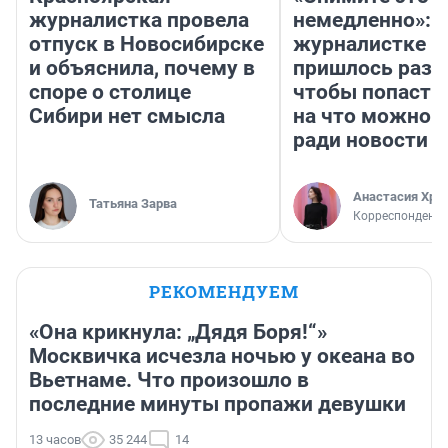
журналистка провела
немедленно»:
отпуск в Новосибирске
журналистке Н
и объяснила, почему в
пришлось разд
споре о столице
чтобы попасть 
Сибири нет смысла
на что можно 
ради новости
Анастасия Хри
Татьяна Зарва
Корреспондент
РЕКОМЕНДУЕМ
«Она крикнула: „Дядя Боря!“»
Москвичка исчезла ночью у океана во
Вьетнаме. Что произошло в
последние минуты пропажи девушки
13 часов
35 244
14