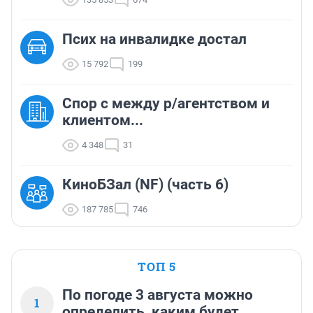
Псих на инвалидке достал
15 792
199
Спор с между р/агентством и
клиентом...
4 348
31
КиноБЗал (NF) (часть 6)
187 785
746
ТОП 5
По погоде 3 августа можно
1
определить, каким будет