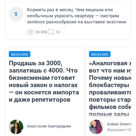
Кормить раз в месяц. Чем хищным или
5
необычным украсить квартиру — смотрим
зелёное разнообразие на выставке экзотики
26 856
13
МНЕНИЕ
МНЕНИЕ
Продашь за 3000,
«Аналоговая ж
заплатишь с 4000. Что
вот что нам ну
бизнесменам готовит
Почему новые
новый закон о налогах
блокбастеры
— он коснется импорта
проваливаются,
и даже репетиторов
повторы стары
фильмов соби
полные залы
Алёна Золотух
Анастасия Завгородняя
Журналист НГС