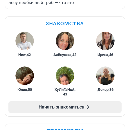
лесу необычный гриб — что это
ЗНАКОМСТВА
New
,
42
Алёнушка
,
42
Ирина
,
46
Юлия
,
50
ХуЛиГаНкА
,
Докер
,
36
43
Начать знакомиться