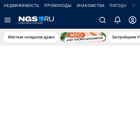
НЕДВИЖИМОСТЬ
ПРОМОКОДЫ
ЗНАКОМСТВА
ПОГОДА
ФО
Жёсткая соседская драка
Застройщики V