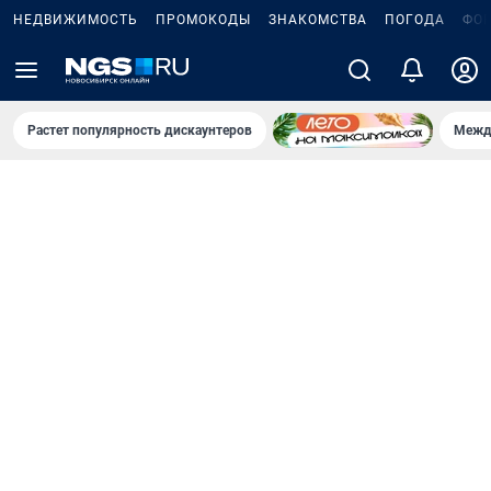
НЕДВИЖИМОСТЬ
ПРОМОКОДЫ
ЗНАКОМСТВА
ПОГОДА
ФО
Растет популярность дискаунтеров
Межд