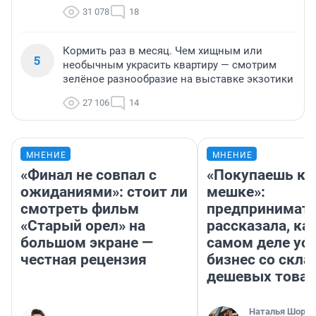
31 078
18
Кормить раз в месяц. Чем хищным или
5
необычным украсить квартиру — смотрим
зелёное разнообразие на выставке экзотики
27 106
14
МНЕНИЕ
МНЕНИЕ
«Финал не совпал с
«Покупаешь ко
ожиданиями»: стоит ли
мешке»:
смотреть фильм
предпринимат
«Старый орел» на
рассказала, как
большом экране —
самом деле ус
честная рецензия
бизнес со скл
дешевых това
Наталья Шорох