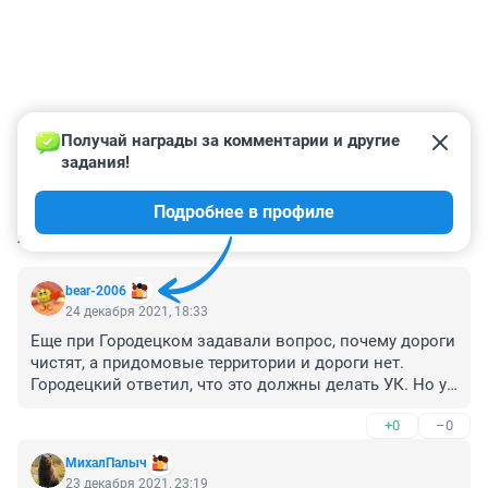
Получай награды за комментарии и другие 
задания!
Подробнее в профиле
КОММЕНТАРИИ
147
bear-2006
24 декабря 2021, 18:33
Еще при Городецком задавали вопрос, почему дороги 
чистят, а придомовые территории и дороги нет. 
Городецкий ответил, что это должны делать УК. Но у 
тех нет такой мощной техники и средств. Вот и ходим 
+0
–0
и ездим по колено в снежной каше на придомовых 
территориях.
МихалПалыч
23 декабря 2021, 23:19