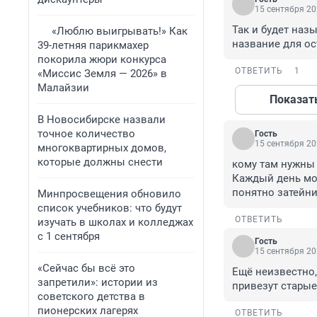
15 сентября 20
Так и будет наз
«Люблю выигрывать!» Как
название для о
39-летняя парикмахер
покорила жюри конкурса
ОТВЕТИТЬ
1
«Миссис Земля — 2026» в
Малайзии
Показат
В Новосибирске назвали
точное количество
Гость
15 сентября 20
многоквартирных домов,
которые должны снести
кому там нужны 
Каждый день мот
понятно затейни
Минпросвещения обновило
список учебников: что будут
ОТВЕТИТЬ
изучать в школах и колледжах
с 1 сентября
Гость
15 сентября 20
«Сейчас бы всё это
Ещё неизвестно,
запретили»: истории из
привезут стары
советского детства в
пионерских лагерях
ОТВЕТИТЬ