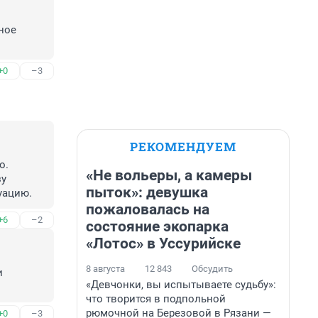
ое 
+0
–3
РЕКОМЕНДУЕМ
. 
«Не вольеры, а камеры
у 
пыток»: девушка
уацию.
пожаловалась на
+6
–2
состояние экопарка
«Лотос» в Уссурийске
8 августа
12 843
Обсудить
 
«Девчонки, вы испытываете судьбу»:
что творится в подпольной
рюмочной на Березовой в Рязани —
+0
–3