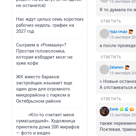
15 сентября 20
не останется)
Я то думала по 
Нас ждут целых семь коротких
ОТВЕТИТЬ
рабочих недель: график на
2027 год
туда сюда
15 сентября 20
Сыграем в «Ромашку»?
а после проведе
Простая головоломка,
которая взбодрит мозг не
ОТВЕТИТЬ
хуже кофе
Zatamon
15 сентября 20
ЖК вместо бараков:
> Новые останов
застройщик изымает еще
А отстаиваться 
один дом для огромного
микрорайона с парком в
ОТВЕТИТЬ
Октябрьском районе
Zemb
«Кто-то считает меня
15 сентября 20
сумасшедшей». Художница
также переимено
приютила дома 200 жирафов
Локтевая, травни
— фото и видео