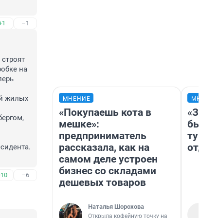
+1
–1
строят 
обке на 
ерь 
й жилых 
МНЕНИЕ
МНЕНИ
«Покупаешь кота в
«За н
ергом, 
мешке»:
были 
предприниматель
турис
рассказала, как на
отдых
сидента. 
самом деле устроен
бизнес со складами
+10
–6
дешевых товаров
Наталья Шорохова
Открыла кофейную точку на