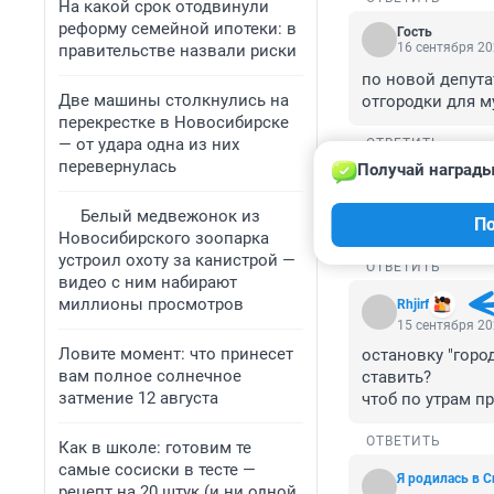
На какой срок отодвинули
реформу семейной ипотеки: в
Гость
16 сентября 20
правительстве назвали риски
по новой депута
Две машины столкнулись на
отгородки для м
перекрестке в Новосибирске
— от удара одна из них
ОТВЕТИТЬ
перевернулась
Получай награды
Гость
15 сентября 20
Белый медвежонок из
По
А туалеты? Буду
Новосибирского зоопарка
устроил охоту за канистрой —
ОТВЕТИТЬ
видео с ним набирают
миллионы просмотров
Rhjirf
15 сентября 20
Ловите момент: что принесет
остановку "горо
вам полное солнечное
ставить?

затмение 12 августа
чтоб по утрам п
ОТВЕТИТЬ
Как в школе: готовим те
самые сосиски в тесте —
Я родилась в 
рецепт на 20 штук (и ни одной