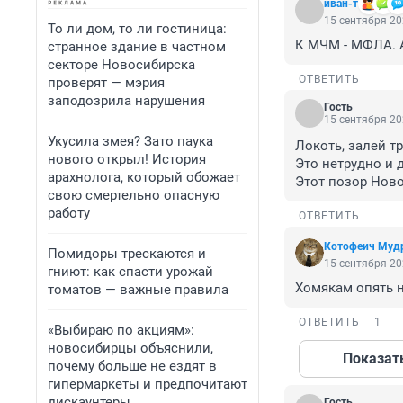
иван-т
15 сентября 20
То ли дом, то ли гостиница:
К МЧМ - МФЛА. А
странное здание в частном
секторе Новосибирска
ОТВЕТИТЬ
проверят — мэрия
заподозрила нарушения
Гость
15 сентября 20
Укусила змея? Зато паука
Локоть, залей т
нового открыл! История
Это нетрудно и 
арахнолога, который обожает
Этот позор Ново
свою смертельно опасную
работу
ОТВЕТИТЬ
Котофеич Муд
Помидоры трескаются и
15 сентября 20
гниют: как спасти урожай
Хомякам опять н
томатов — важные правила
ОТВЕТИТЬ
1
«Выбираю по акциям»:
новосибирцы объяснили,
Показат
почему больше не ездят в
гипермаркеты и предпочитают
дискаунтеры
Гость