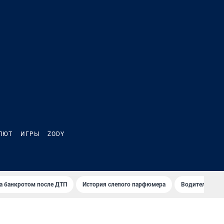
ЛЮТ
ИГРЫ
ZODY
а банкротом после ДТП
История слепого парфюмера
Водители пер