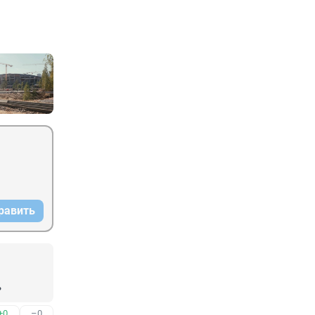
равить
ь
+0
–0