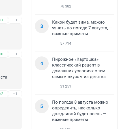
78 382
+1
–1
Какой будет зима, можно
3
узнать по погоде 7 августа, —
важные приметы
57 714
+0
–1
Пирожное «Картошка»:
4
классический рецепт в
домашних условиях с тем
самым вкусом из детства
ста

31 251
+2
–1
По погоде 8 августа можно
5
определить, насколько
дождливой будет осень —
 
важные приметы