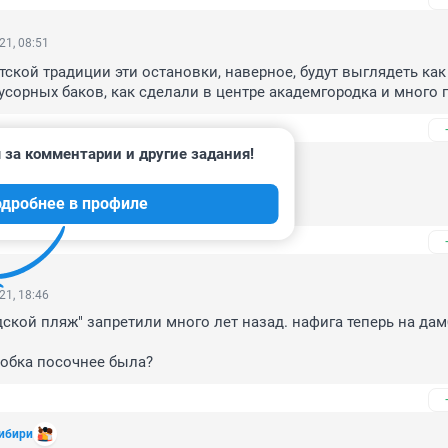
21, 08:51
тской традиции эти остановки, наверное, будут выглядеть как 
усорных баков, как сделали в центре академгородка и много г
 за комментарии и другие задания!
21, 19:30
дробнее в профиле
т?
21, 18:46
дской пляж" запретили много лет назад. нафига теперь на дамб
робка посочнее была?
Сибири