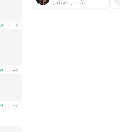
деньги соцразвития
+5
–0
+7
–0
+4
–7