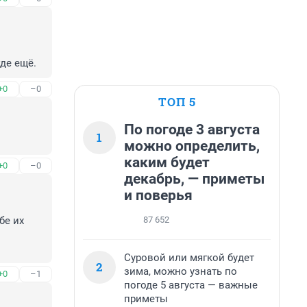
де ещё.
+0
–0
ТОП 5
По погоде 3 августа
1
можно определить,
каким будет
+0
–0
декабрь, — приметы
и поверья
87 652
е их 
Суровой или мягкой будет
2
зима, можно узнать по
+0
–1
погоде 5 августа — важные
приметы