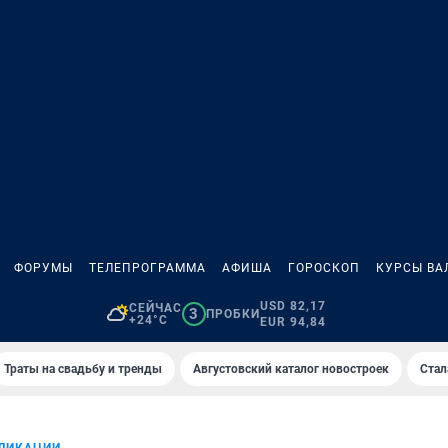
ФОРУМЫ
ТЕЛЕПРОГРАММА
АФИША
ГОРОСКОП
КУРСЫ ВА
USD 82,17
СЕЙЧАС
3
ПРОБКИ
+24°C
EUR 94,84
Траты на свадьбу и тренды
Августовский каталог новостроек
Стал