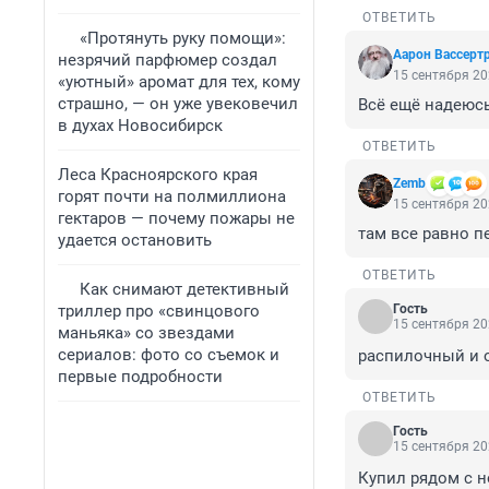
ОТВЕТИТЬ
«Протянуть руку помощи»:
Аарон Вассерт
незрячий парфюмер создал
15 сентября 20
«уютный» аромат для тех, кому
страшно, — он уже увековечил
Всё ещё надеюсь
в духах Новосибирск
ОТВЕТИТЬ
Леса Красноярского края
Zemb
горят почти на полмиллиона
15 сентября 20
гектаров — почему пожары не
там все равно п
удается остановить
ОТВЕТИТЬ
Как снимают детективный
триллер про «свинцового
Гость
15 сентября 20
маньяка» со звездами
сериалов: фото со съемок и
распилочный и о
первые подробности
ОТВЕТИТЬ
Гость
15 сентября 20
Купил рядом с н