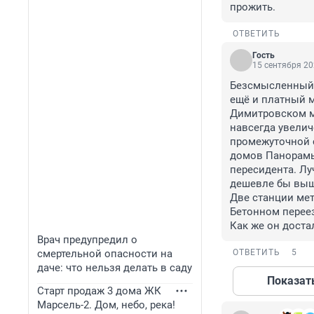
прожить.
ОТВЕТИТЬ
Гость
15 сентября 20
Безсмысленный ч
ещё и платный м
Димитровском мо
навсегда увелич
промежуточной с
домов Панорамы 
пересидента. Лу
дешевле бы выш
Две станции метр
Бетонном переез
Как же он дост
Врач предупредил о
смертельной опасности на
ОТВЕТИТЬ
5
даче: что нельзя делать в саду
Показат
Старт продаж 3 дома ЖК
Марсель-2. Дом, небо, река!