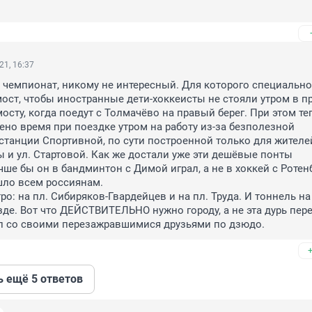
21, 16:37
емпионат, никому не интересный. Для которого специально 
ост, чтобы иностранные дети-хоккеисты не стояли утром в пр
сту, когда поедут с Толмачёво на правый берег. При этом теп
ено время при поездке утром на работу из-за безполезной 
танции Спортивной, по сути построенной только для жителе
и ул. Стартовой. Как же достали уже эти дешёвые понты 
чше бы он в бандминтон с Димой играл, а не в хоккей с Ротенб
ло всем россиянам.

о: на пл. Сибиряков-Гвардейцев и на пл. Труда. И тоннель на 
де. Вот что ДЕЙСТВИТЕЛЬНО нужно городу, а не эта дурь пере
ал со своими перезажравшимися друзьями по дзюдо.
ь ещё 5 ответов