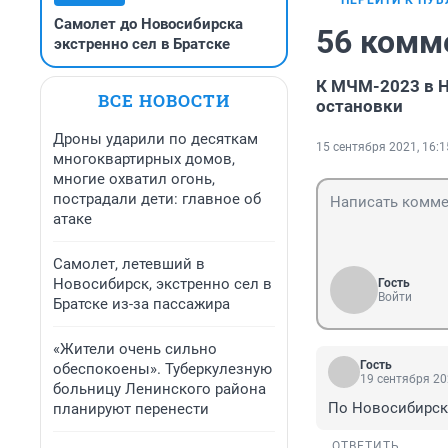
ПЕРЕЙТИ К ПУ
Самолет до Новосибирска
56 комм
экстренно сел в Братске
К МЧМ-2023 в 
ВСЕ НОВОСТИ
остановки
Дроны ударили по десяткам
15 сентября 2021, 16:1
многоквартирных домов,
многие охватил огонь,
пострадали дети: главное об
атаке
Самолет, летевший в
Новосибирск, экстренно сел в
Гость
Войти
Братске из-за пассажира
«Жители очень сильно
Гость
обеспокоены». Туберкулезную
19 сентября 20
больницу Ленинского района
По Новосибирск
планируют перенести
ОТВЕТИТЬ