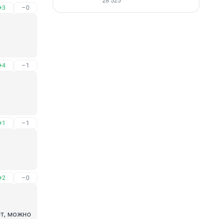
28 525
+3
–0
+4
–1
+1
–1
+2
–0
т, можно 