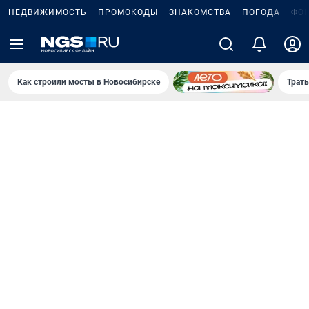
НЕДВИЖИМОСТЬ
ПРОМОКОДЫ
ЗНАКОМСТВА
ПОГОДА
ФО
Как строили мосты в Новосибирске
Траты