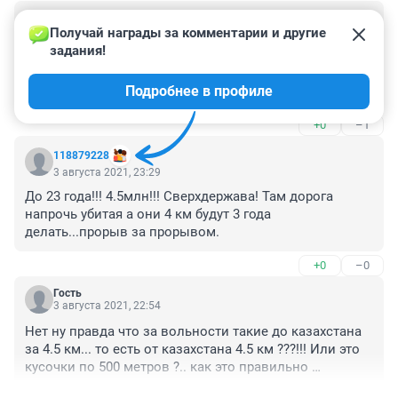
Гость
4 августа 2021, 15:50
Получай награды за комментарии и другие 
задания!
Ну да, люди дураки, вообще ничего не понимают, ни в 
расценках, ни вообще в ценах. Ужас что творят, в 
Подробнее в профиле
открытую людей недоумками выставляют.
+0
–1
118879228
3 августа 2021, 23:29
До 23 года!!! 4.5млн!!! Сверхдержава! Там дорога 
напрочь убитая а они 4 км будут 3 года 
делать...прорыв за прорывом.
+0
–0
Гость
3 августа 2021, 22:54
Нет ну правда что за вольности такие до казахстана 
за 4.5 км... то есть от казахстана 4.5 км ???!!! Или это 
кусочки по 500 метров ?.. как это правильно 
понимать ?