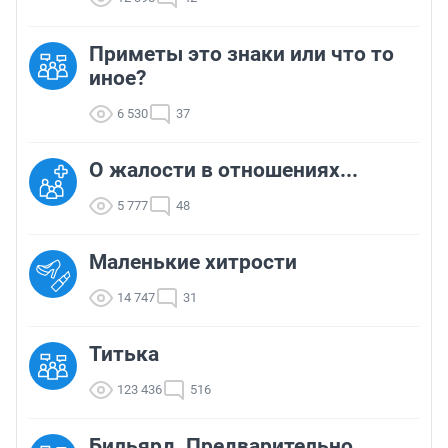
Приметы это знаки или что то
иное?
6 530
37
О жалости в отношениях...
5 777
48
Маленькие хитрости
14 747
31
Титька
123 436
516
Бильярд. Предварительно.