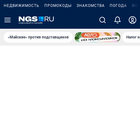
НЕДВИЖИМОСТЬ
ПРОМОКОДЫ
ЗНАКОМСТВА
ПОГОДА
ФО
«Майские» против подставщиков
Налог 