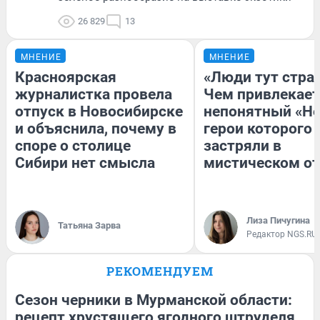
26 829
13
МНЕНИЕ
МНЕНИЕ
Красноярская
«Люди тут стра
журналистка провела
Чем привлекает
отпуск в Новосибирске
непонятный «Не
и объяснила, почему в
герои которого
споре о столице
застряли в
Сибири нет смысла
мистическом от
Лиза Пичугина
Татьяна Зарва
Редактор NGS.RU
РЕКОМЕНДУЕМ
Сезон черники в Мурманской области:
рецепт хрустящего ягодного штруделя