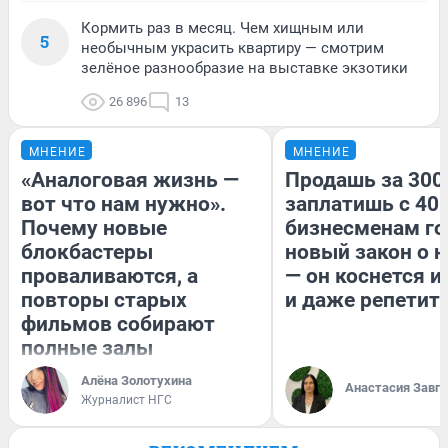
Кормить раз в месяц. Чем хищным или
5
необычным украсить квартиру — смотрим
зелёное разнообразие на выставке экзотики
26 896
13
МНЕНИЕ
МНЕНИЕ
«Аналоговая жизнь —
Продашь за 300
вот что нам нужно».
заплатишь с 400
Почему новые
бизнесменам го
блокбастеры
новый закон о н
проваливаются, а
— он коснется 
повторы старых
и даже репетит
фильмов собирают
полные залы
Алёна Золотухина
Анастасия Завг
Журналист НГС