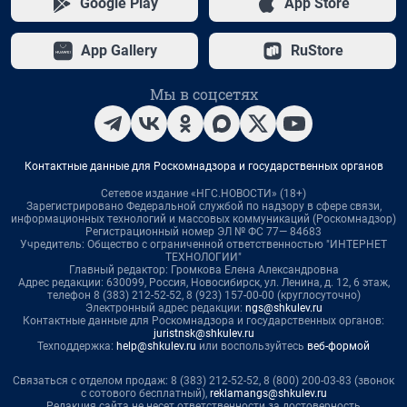
Google Play
App Store
App Gallery
RuStore
Мы в соцсетях
Контактные данные для Роскомнадзора и государственных органов
Сетевое издание «НГС.НОВОСТИ» (18+)
Зарегистрировано Федеральной службой по надзору в сфере связи,
информационных технологий и массовых коммуникаций (Роскомнадзор)
Регистрационный номер ЭЛ № ФС 77— 84683
Учредитель: Общество с ограниченной ответственностью "ИНТЕРНЕТ
ТЕХНОЛОГИИ"
Главный редактор: Громкова Елена Александровна
Адрес редакции: 630099, Россия, Новосибирск, ул. Ленина, д. 12, 6 этаж,
телефон 8 (383) 212-52-52, 8 (923) 157-00-00 (круглосуточно)
Электронный адрес редакции:
ngs@shkulev.ru
Контактные данные для Роскомнадзора и государственных органов:
juristnsk@shkulev.ru
Техподдержка:
help@shkulev.ru
или воспользуйтесь
веб-формой
Связаться с отделом продаж: 8 (383) 212-52-52, 8 (800) 200-03-83 (звонок
с сотового бесплатный),
reklamangs@shkulev.ru
Редакция сайта не несет ответственности за достоверность