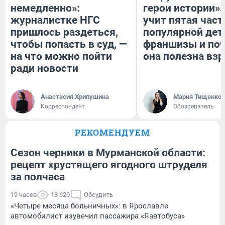
немедленно»:
герои истории».
журналистке НГС
учит пятая част
пришлось раздеться,
популярной дет
чтобы попасть в суд, —
франшизы и по
на что можно пойти
она полезна вз
ради новости
Анастасия Хрипушина
Мария Тищенко
Корреспондент
Обозреватель
РЕКОМЕНДУЕМ
Сезон черники в Мурманской области:
рецепт хрустящего ягодного штруделя
за полчаса
19 часов
13 620
Обсудить
«Четыре месяца больничных»: в Ярославле
автомобилист изувечил пассажира «Яавтобуса»