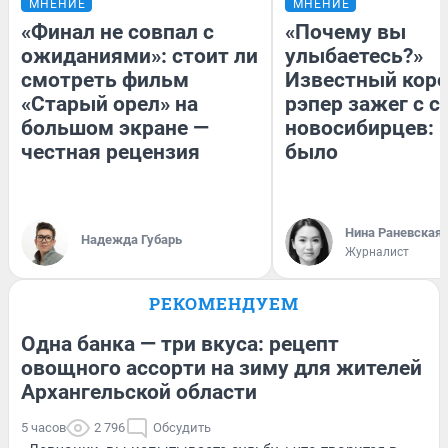
МНЕНИЕ
МНЕНИЕ
«Финал не совпал с
«Почему вы
ожиданиями»: стоит ли
улыбаетесь?»
смотреть фильм
Известный кор
«Старый орел» на
рэпер зажег с 
большом экране —
новосибирцев: к
честная рецензия
было
Нина Раневская
Надежда Губарь
Журналист
РЕКОМЕНДУЕМ
Одна банка — три вкуса: рецепт
овощного ассорти на зиму для жителей
Архангельской области
5 часов
2 796
Обсудить