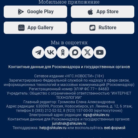
Мобильное приложение
Google Play
App Store
App Gallery
RuStore
Мы в соцсетях
Контактные данные для Роскомнадзора и государственных органов
Сетевое издание «НГС.НОВОСТИ» (18+)
Зарегистрировано Федеральной службой по надзору в сфере связи,
информационных технологий и массовых коммуникаций (Роскомнадзор)
Регистрационный номер ЭЛ № ФС 77— 84683
Учредитель: Общество с ограниченной ответственностью "ИНТЕРНЕТ
ТЕХНОЛОГИИ"
Главный редактор: Громкова Елена Александровна
Адрес редакции: 630099, Россия, Новосибирск, ул. Ленина, д. 12, 6 этаж,
телефон 8 (383) 212-52-52, 8 (923) 157-00-00 (круглосуточно)
Электронный адрес редакции:
ngs@shkulev.ru
Контактные данные для Роскомнадзора и государственных органов:
juristnsk@shkulev.ru
Техподдержка:
help@shkulev.ru
или воспользуйтесь
веб-формой