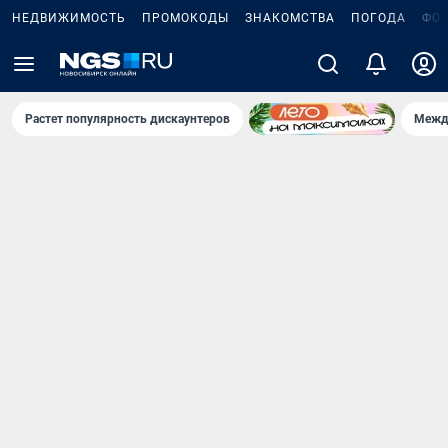
НЕДВИЖИМОСТЬ
ПРОМОКОДЫ
ЗНАКОМСТВА
ПОГОДА
ФО
Растет популярность дискаунтеров
Межд