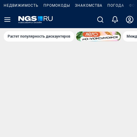
НЕДВИЖИМОСТЬ
ПРОМОКОДЫ
ЗНАКОМСТВА
ПОГОДА
ФО
Растет популярность дискаунтеров
Межд