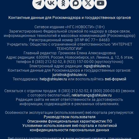
Контактные данные для Роскомнадзора и государственных органов
Сетевое издание «НГС.НОВОСТИ» (18+)
Зарегистрировано Федеральной службой по надзору в сфере связи,
информационных технологий и массовых коммуникаций (Роскомнадзор)
Регистрационный номер ЭЛ № ФС 77— 84683
Учредитель: Общество с ограниченной ответственностью "ИНТЕРНЕТ
ТЕХНОЛОГИИ"
Главный редактор: Громкова Елена Александровна
Адрес редакции: 630099, Россия, Новосибирск, ул. Ленина, д. 12, 6 этаж,
телефон 8 (383) 212-52-52, 8 (923) 157-00-00 (круглосуточно)
Электронный адрес редакции:
ngs@shkulev.ru
Контактные данные для Роскомнадзора и государственных органов:
juristnsk@shkulev.ru
Техподдержка:
help@shkulev.ru
или воспользуйтесь
веб-формой
Связаться с отделом продаж: 8 (383) 212-52-52, 8 (800) 200-03-83 (звонок
с сотового бесплатный),
reklamangs@shkulev.ru
Редакция сайта не несет ответственности за достоверность
информации, содержащейся в рекламных объявлениях.
Особенности эксплуатации (использования) веб-портала регулируются:
Руководством пользователя
Описанием функциональных характеристик ПО
Условиями использования веб-портала и политикой
конфиденциальности персональных данных
Веб-портал распространяется в виде интернет-сервиса, специальные