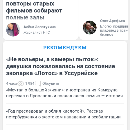
повторы старых
фильмов собирают
полные залы
Олег Арефьев
Блогер, предприн
Алёна Золотухина
владелец в тран
Журналист НГС
бизнесе
РЕКОМЕНДУЕМ
«Не вольеры, а камеры пыток»:
девушка пожаловалась на состояние
экопарка «Лотос» в Уссурийске
4 часа
1 984
Обсудить
«Мечтал о большой жизни»: иностранец из Камеруна
переехал в Ярославль и создал здесь семью — история
«Год преследовал и облил кислотой». Рассказ
петербурженки о жестоком нападении и реабилитации