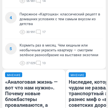
56 981
14
Пирожное «Картошка»: классический рецепт в
4
домашних условиях с тем самым вкусом из
детства
30 991
17
Кормить раз в месяц. Чем хищным или
5
необычным украсить квартиру — смотрим
зелёное разнообразие на выставке экзотики
27 029
13
МНЕНИЕ
МНЕНИЕ
«Аналоговая жизнь —
Наследие, кото
вот что нам нужно».
чудом не разва
Почему новые
транспортный э
блокбастеры
разнес миф о «
проваливаются, а
советских доро