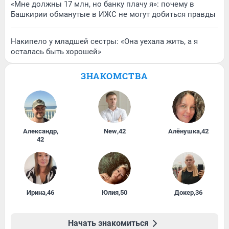
«Мне должны 17 млн, но банку плачу я»: почему в
Башкирии обманутые в ИЖС не могут добиться правды
Накипело у младшей сестры: «Она уехала жить, а я
осталась быть хорошей»
ЗНАКОМСТВА
Александр
,
New
,
42
Алёнушка
,
42
42
Ирина
,
46
Юлия
,
50
Докер
,
36
Начать знакомиться