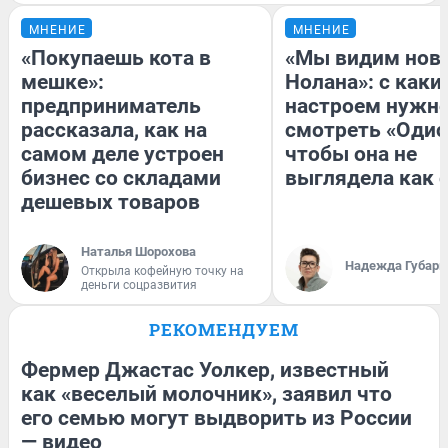
МНЕНИЕ
МНЕНИЕ
«Покупаешь кота в
«Мы видим нов
мешке»:
Нолана»: с каки
предприниматель
настроем нужн
рассказала, как на
смотреть «Одис
самом деле устроен
чтобы она не
бизнес со складами
выглядела как 
дешевых товаров
Наталья Шорохова
Надежда Губарь
Открыла кофейную точку на
деньги соцразвития
РЕКОМЕНДУЕМ
Фермер Джастас Уолкер, известный
как «веселый молочник», заявил что
его семью могут выдворить из России
— видео