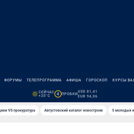
ФОРУМЫ
ТЕЛЕПРОГРАММА
АФИША
ГОРОСКОП
КУРСЫ ВА
USD 81,41
СЕЙЧАС
4
ПРОБКИ
+20°C
EUR 94,06
ики VS прокуратура
Августовский каталог новостроек
5 молодых н