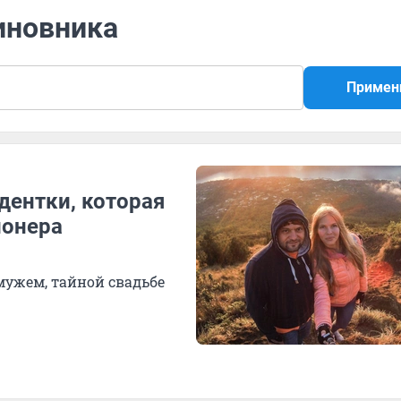
иновника
Примен
дентки, которая
ионера
 мужем, тайной свадьбе