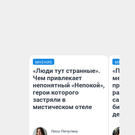
МНЕНИЕ
МНЕНИЕ
«Люди тут странные».
«Покуп
Чем привлекает
мешке»
непонятный «Непокой»,
предпр
герои которого
рассказ
застряли в
самом 
мистическом отеле
бизнес
дешевы
На
Лиза Пичугина