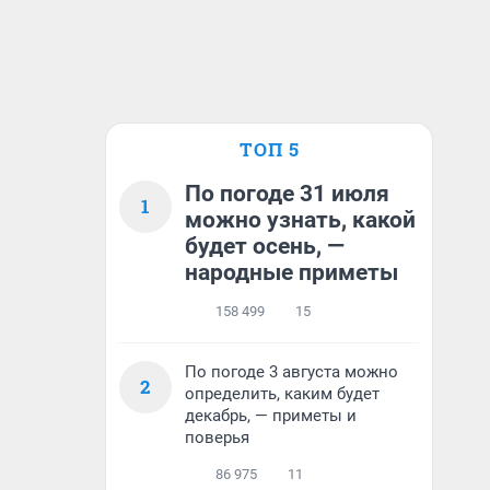
ТОП 5
По погоде 31 июля
1
можно узнать, какой
будет осень, —
народные приметы
158 499
15
По погоде 3 августа можно
2
определить, каким будет
декабрь, — приметы и
поверья
86 975
11