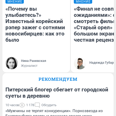
МНЕНИЕ
МНЕНИЕ
«Почему вы
«Финал не совпа
улыбаетесь?»
ожиданиями»: с
Известный корейский
смотреть филь
рэпер зажег с сотнями
«Старый орел» 
новосибирцев: как это
большом экран
было
честная реценз
Нина Раневская
Надежда Губарь
Журналист
РЕКОМЕНДУЕМ
Питерский блогер сбегает от городской
суеты в деревню
10 часов
1 178
Обсудить
«Мужчины не терпят конкуренции». Порнозвезда из