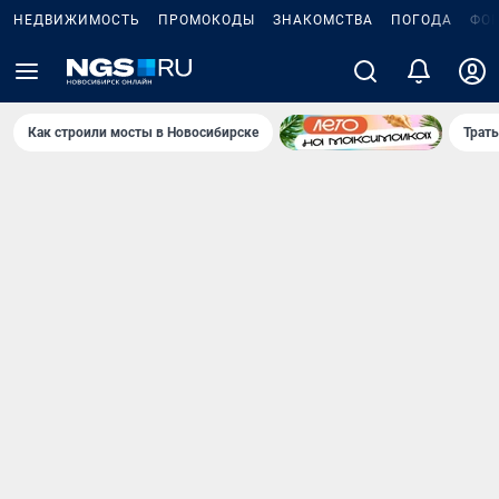
НЕДВИЖИМОСТЬ
ПРОМОКОДЫ
ЗНАКОМСТВА
ПОГОДА
ФО
Как строили мосты в Новосибирске
Траты