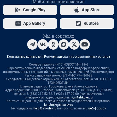
Мобильное приложение
Google Play
App Store
App Gallery
RuStore
Мы в соцсетях
Контактные данные для Роскомнадзора и государственных органов
Сетевое издание «НГС.НОВОСТИ» (18+)
Зарегистрировано Федеральной службой по надзору в сфере связи,
информационных технологий и массовых коммуникаций (Роскомнадзор)
Регистрационный номер ЭЛ № ФС 77— 84683
Учредитель: Общество с ограниченной ответственностью "ИНТЕРНЕТ
ТЕХНОЛОГИИ"
Главный редактор: Громкова Елена Александровна
Адрес редакции: 630099, Россия, Новосибирск, ул. Ленина, д. 12, 6 этаж,
телефон 8 (383) 212-52-52, 8 (923) 157-00-00 (круглосуточно)
Электронный адрес редакции:
ngs@shkulev.ru
Контактные данные для Роскомнадзора и государственных органов:
juristnsk@shkulev.ru
Техподдержка:
help@shkulev.ru
или воспользуйтесь
веб-формой