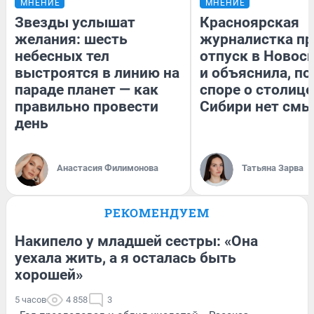
МНЕНИЕ
МНЕНИЕ
Звезды услышат
Красноярская
желания: шесть
журналистка пр
небесных тел
отпуск в Новос
выстроятся в линию на
и объяснила, по
параде планет — как
споре о столице
правильно провести
Сибири нет смы
день
Анастасия Филимонова
Татьяна Зарва
РЕКОМЕНДУЕМ
Накипело у младшей сестры: «Она
уехала жить, а я осталась быть
хорошей»
5 часов
4 858
3