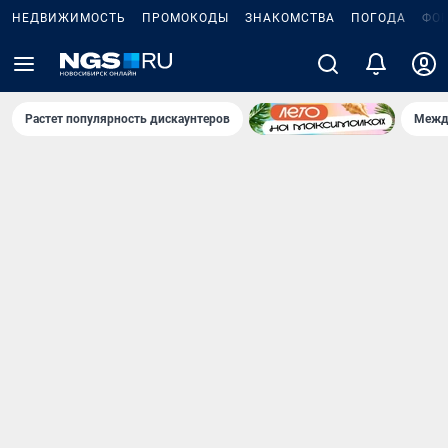
НЕДВИЖИМОСТЬ
ПРОМОКОДЫ
ЗНАКОМСТВА
ПОГОДА
ФО
Растет популярность дискаунтеров
Межд