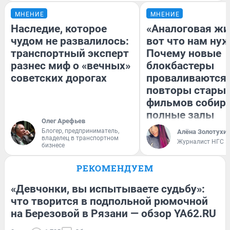
МНЕНИЕ
МНЕНИЕ
Наследие, которое
«Аналоговая жи
чудом не развалилось:
вот что нам нуж
транспортный эксперт
Почему новые
разнес миф о «вечных»
блокбастеры
советских дорогах
проваливаются,
повторы стары
фильмов собир
полные залы
Олег Арефьев
Блогер, предприниматель,
Алёна Золотухи
владелец в транспортном
Журналист НГС
бизнесе
РЕКОМЕНДУЕМ
«Девчонки, вы испытываете судьбу»:
что творится в подпольной рюмочной
на Березовой в Рязани — обзор YA62.RU