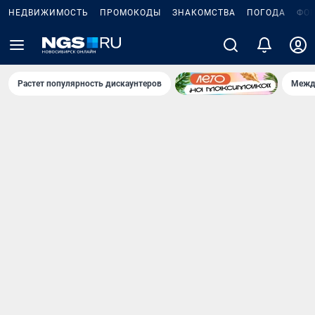
НЕДВИЖИМОСТЬ
ПРОМОКОДЫ
ЗНАКОМСТВА
ПОГОДА
ФО
Растет популярность дискаунтеров
Межд