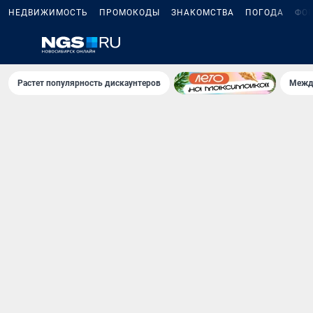
НЕДВИЖИМОСТЬ
ПРОМОКОДЫ
ЗНАКОМСТВА
ПОГОДА
ФО
Растет популярность дискаунтеров
Межд