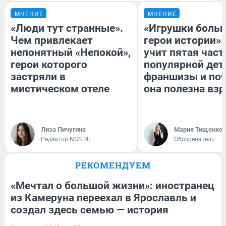
МНЕНИЕ
МНЕНИЕ
«Люди тут странные».
«Игрушки больш
Чем привлекает
герои истории».
непонятный «Непокой»,
учит пятая част
герои которого
популярной дет
застряли в
франшизы и по
мистическом отеле
она полезна вз
Лиза Пичугина
Мария Тищенко
Редактор NGS.RU
Обозреватель
РЕКОМЕНДУЕМ
«Мечтал о большой жизни»: иностранец
из Камеруна переехал в Ярославль и
создал здесь семью — история