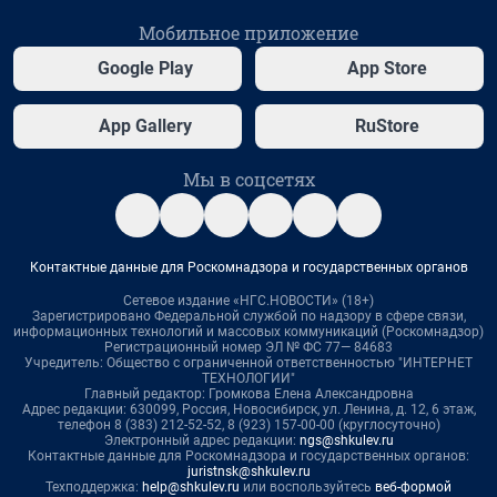
Мобильное приложение
Google Play
App Store
App Gallery
RuStore
Мы в соцсетях
Контактные данные для Роскомнадзора и государственных органов
Сетевое издание «НГС.НОВОСТИ» (18+)
Зарегистрировано Федеральной службой по надзору в сфере связи,
информационных технологий и массовых коммуникаций (Роскомнадзор)
Регистрационный номер ЭЛ № ФС 77— 84683
Учредитель: Общество с ограниченной ответственностью "ИНТЕРНЕТ
ТЕХНОЛОГИИ"
Главный редактор: Громкова Елена Александровна
Адрес редакции: 630099, Россия, Новосибирск, ул. Ленина, д. 12, 6 этаж,
телефон 8 (383) 212-52-52, 8 (923) 157-00-00 (круглосуточно)
Электронный адрес редакции:
ngs@shkulev.ru
Контактные данные для Роскомнадзора и государственных органов:
juristnsk@shkulev.ru
Техподдержка:
help@shkulev.ru
или воспользуйтесь
веб-формой