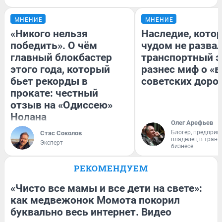
МНЕНИЕ
МНЕНИЕ
«Никого нельзя
Наследие, кото
победить». О чём
чудом не разва
главный блокбастер
транспортный э
этого года, который
разнес миф о «
бьет рекорды в
советских доро
прокате: честный
отзыв на «Одиссею»
Нолана
Олег Арефьев
Блогер, предприн
Стас Соколов
владелец в тран
Эксперт
бизнесе
РЕКОМЕНДУЕМ
«Чисто все мамы и все дети на свете»:
как медвежонок Момота покорил
буквально весь интернет. Видео