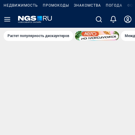
НЕДВИЖИМОСТЬ
ПРОМОКОДЫ
ЗНАКОМСТВА
ПОГОДА
ФО
Растет популярность дискаунтеров
Межд