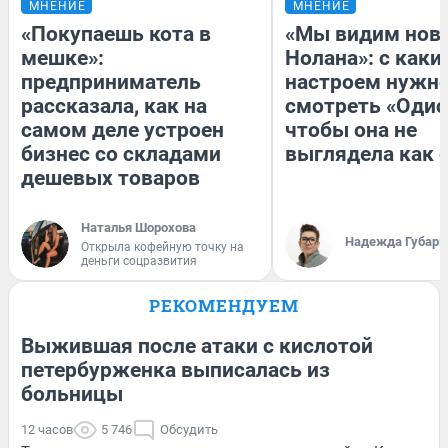
МНЕНИЕ
МНЕНИЕ
«Покупаешь кота в
«Мы видим нов
мешке»:
Нолана»: с каки
предприниматель
настроем нужн
рассказала, как на
смотреть «Одис
самом деле устроен
чтобы она не
бизнес со складами
выглядела как 
дешевых товаров
Наталья Шорохова
Надежда Губарь
Открыла кофейную точку на
деньги соцразвития
РЕКОМЕНДУЕМ
Выжившая после атаки с кислотой
петербурженка выписалась из
больницы
12 часов
5 746
Обсудить