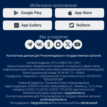
Мобильное приложение
Google Play
App Store
App Gallery
RuStore
Мы в соцсетях
Контактные данные для Роскомнадзора и государственных органов
Сетевое издание «НГС.НОВОСТИ» (18+)
Зарегистрировано Федеральной службой по надзору в сфере связи,
информационных технологий и массовых коммуникаций (Роскомнадзор)
Регистрационный номер ЭЛ № ФС 77— 84683
Учредитель: Общество с ограниченной ответственностью "ИНТЕРНЕТ
ТЕХНОЛОГИИ"
Главный редактор: Громкова Елена Александровна
Адрес редакции: 630099, Россия, Новосибирск, ул. Ленина, д. 12, 6 этаж,
телефон 8 (383) 212-52-52, 8 (923) 157-00-00 (круглосуточно)
Электронный адрес редакции:
ngs@shkulev.ru
Контактные данные для Роскомнадзора и государственных органов:
juristnsk@shkulev.ru
Техподдержка:
help@shkulev.ru
или воспользуйтесь
веб-формой