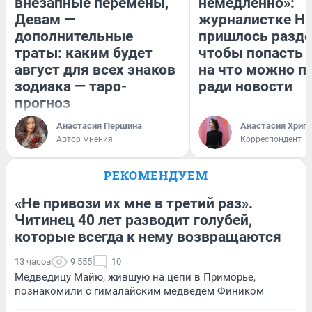
внезапные перемены,
немедленно»:
Девам —
журналистке Н
дополнительные
пришлось разде
траты: каким будет
чтобы попасть в
август для всех знаков
на что можно п
зодиака — таро-
ради новости
прогноз
Анастасия Першина
Анастасия Хрип
Автор мнения
Корреспондент
РЕКОМЕНДУЕМ
«Не привози их мне в третий раз».
Читинец 40 лет разводит голубей,
которые всегда к нему возвращаются
13 часов
9 555
10
Медведицу Майю, жившую на цепи в Приморье,
познакомили с гималайским медведем Фиником