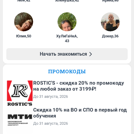
New
,
42
Алёнушка
,
42
Ирина
,
46
Юлия
,
50
ХуЛиГаНкА
,
Докер
,
36
43
Начать знакомиться
ПРОМОКОДЫ
ROSTIC'S - скидка 20% по промокоду
на любой заказ от 3199₽!
До 31 августа, 2026
Скидка 10% на ВО и СПО в первый год
обучения
До 31 августа, 2026