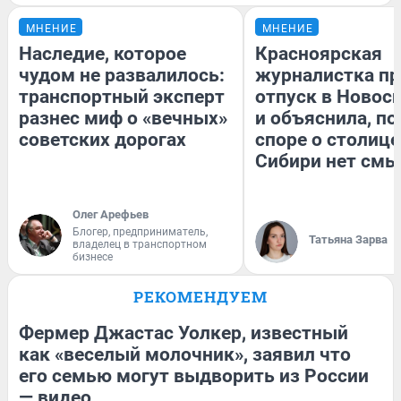
МНЕНИЕ
МНЕНИЕ
Наследие, которое
Красноярская
чудом не развалилось:
журналистка пр
транспортный эксперт
отпуск в Новос
разнес миф о «вечных»
и объяснила, по
советских дорогах
споре о столице
Сибири нет смы
Олег Арефьев
Блогер, предприниматель,
Татьяна Зарва
владелец в транспортном
бизнесе
РЕКОМЕНДУЕМ
Фермер Джастас Уолкер, известный
как «веселый молочник», заявил что
его семью могут выдворить из России
— видео