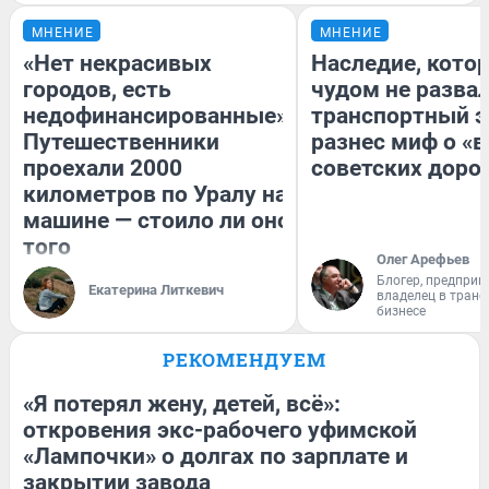
МНЕНИЕ
МНЕНИЕ
«Нет некрасивых
Наследие, кото
городов, есть
чудом не разва
недофинансированные».
транспортный э
Путешественники
разнес миф о «
проехали 2000
советских доро
километров по Уралу на
машине — стоило ли оно
того
Олег Арефьев
Блогер, предприн
Екатерина Литкевич
владелец в тран
бизнесе
РЕКОМЕНДУЕМ
«Я потерял жену, детей, всё»:
откровения экс-рабочего уфимской
«Лампочки» о долгах по зарплате и
закрытии завода