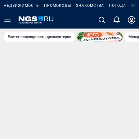
НЕДВИЖИМОСТЬ
ПРОМОКОДЫ
ЗНАКОМСТВА
ПОГОДА
ФО
Растет популярность дискаунтеров
Межд