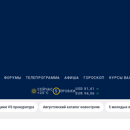
ФОРУМЫ
ТЕЛЕПРОГРАММА
АФИША
ГОРОСКОП
КУРСЫ ВА
USD 81,41
СЕЙЧАС
5
ПРОБКИ
+20°C
EUR 94,06
ики VS прокуратура
Августовский каталог новостроек
5 молодых н