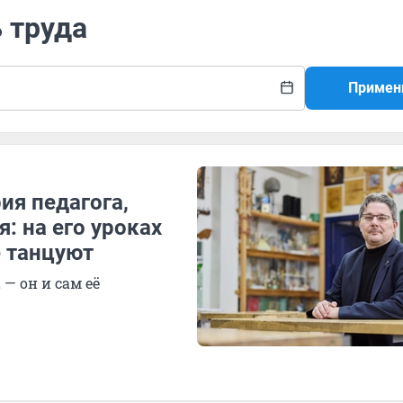
ь труда
Примен
ия педагога,
: на его уроках
е танцуют
— он и сам её