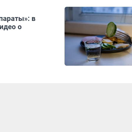
параты»: в
идео о