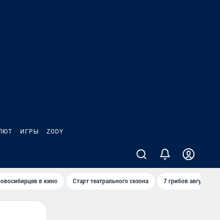
ЛЮТ
ИГРЫ
ZODY
овосибирцев в кино
Старт театрального сезона
7 грибов августа