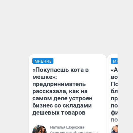
МНЕНИЕ
МНЕНИЕ
«Покупаешь кота в
«Анало
мешке»:
вот чт
предприниматель
Почему
рассказала, как на
блокба
самом деле устроен
провал
бизнес со складами
повтор
дешевых товаров
фильмо
полные
Наталья Шорохова
Ал