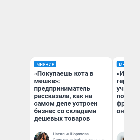
МНЕНИЕ
МНЕНИЕ
«Покупаешь кота в
«Игруш
мешке»:
герои 
предприниматель
учит пя
рассказала, как на
популя
самом деле устроен
франши
бизнес со складами
она по
дешевых товаров
Наталья Шорохова
Ма