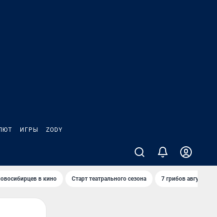
ЛЮТ
ИГРЫ
ZODY
овосибирцев в кино
Старт театрального сезона
7 грибов августа