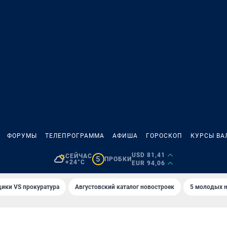
ФОРУМЫ
ТЕЛЕПРОГРАММА
АФИША
ГОРОСКОП
КУРСЫ ВА
USD 81,41
СЕЙЧАС
5
ПРОБКИ
+24°C
EUR 94,06
ики VS прокуратура
Августовский каталог новостроек
5 молодых н