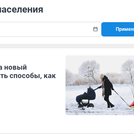
населения
Примен
ла новый
ть способы, как