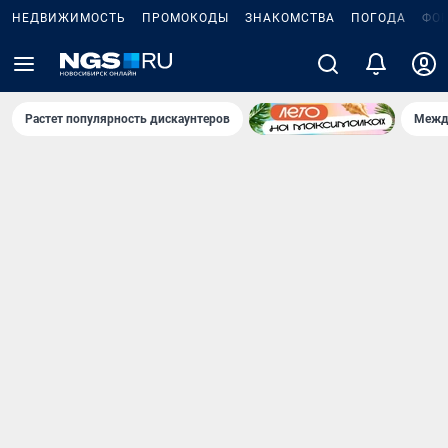
НЕДВИЖИМОСТЬ
ПРОМОКОДЫ
ЗНАКОМСТВА
ПОГОДА
ФО
Растет популярность дискаунтеров
Межд