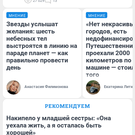
27 029
13
МНЕНИЕ
МНЕНИЕ
Звезды услышат
«Нет некрасивы
желания: шесть
городов, есть
небесных тел
недофинансиро
выстроятся в линию на
Путешественни
параде планет — как
проехали 2000
правильно провести
километров по 
день
машине — стоил
того
Анастасия Филимонова
Екатерина Литк
РЕКОМЕНДУЕМ
Накипело у младшей сестры: «Она
уехала жить, а я осталась быть
хорошей»