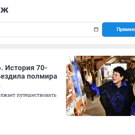
аж
Примен
. История 70-
ъездила полмира
в
олжает путешествовать