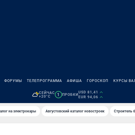
ФОРУМЫ
ТЕЛЕПРОГРАММА
АФИША
ГОРОСКОП
КУРСЫ ВА
USD 81,41
СЕЙЧАС
1
ПРОБКИ
+20°C
EUR 94,06
алог на электрокары
Августовский каталог новостроек
Строитель б