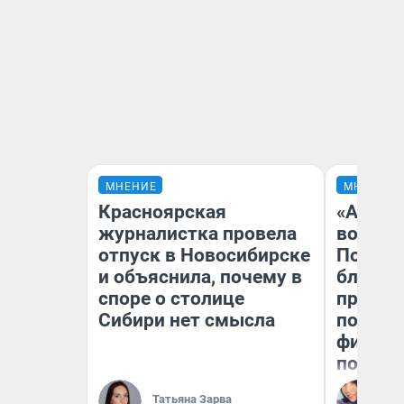
МНЕНИЕ
МНЕНИЕ
Красноярская
«Анало
журналистка провела
вот чт
отпуск в Новосибирске
Почему
и объяснила, почему в
блокба
споре о столице
провал
Сибири нет смысла
повтор
фильмо
полные
Ал
Татьяна Зарва